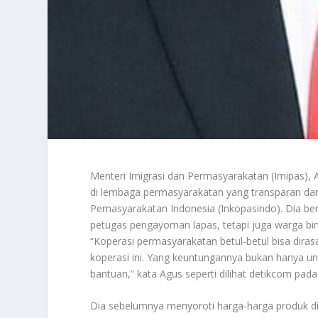
Menteri Imigrasi dan Permasyarakatan (Imipas)
di lembaga permasyarakatan yang transparan da
Pemasyarakatan Indonesia (Inkopasindo). Dia be
petugas pengayoman lapas, tetapi juga warga bi
“Koperasi permasyarakatan betul-betul bisa dir
koperasi ini. Yang keuntungannya bukan hanya 
bantuan,” kata Agus seperti dilihat detikcom pad
Dia sebelumnya menyoroti harga-harga produk di 