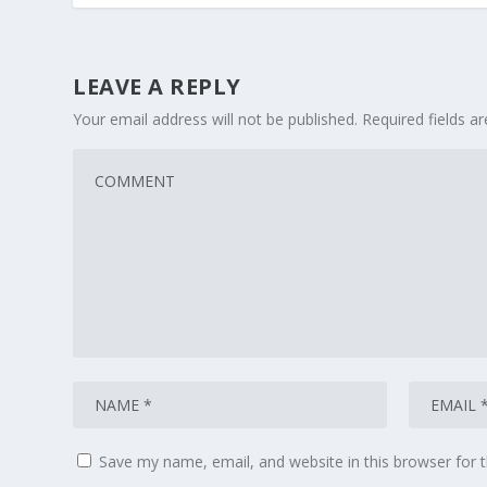
LEAVE A REPLY
Your email address will not be published.
Required fields 
Save my name, email, and website in this browser for 