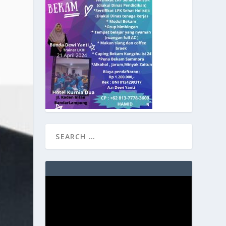
s
i
n
o
v
8
8
c
a
s
i
n
o
3
3
b
e
t
c
a