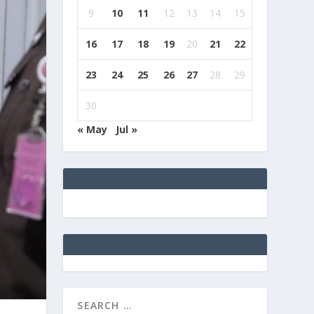
9
10
11
12
13
14
15
16
17
18
19
20
21
22
23
24
25
26
27
28
29
30
« May
Jul »
e
g
b
9
9
c
a