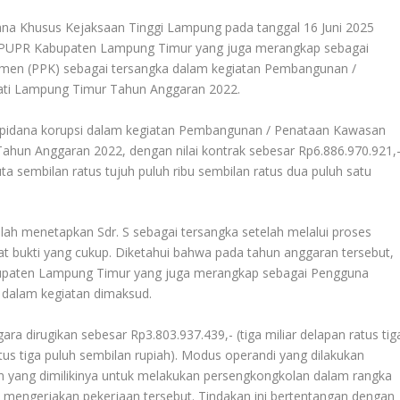
ana Khusus Kejaksaan Tinggi Lampung pada tanggal 16 Juni 2025
 PUPR Kabupaten Lampung Timur yang juga merangkap sebagai
en (PPK) sebagai tersangka dalam kegiatan Pembangunan /
ti Lampung Timur Tahun Anggaran 2022.
ak pidana korupsi dalam kegiatan Pembangunan / Penataan Kawasan
hun Anggaran 2022, dengan nilai kontrak sebesar Rp6.886.970.921,
ta sembilan ratus tujuh puluh ribu sembilan ratus dua puluh satu
lah menetapkan Sdr. S sebagai tersangka setelah melalui proses
lat bukti yang cukup. Diketahui bahwa pada tahun anggaran tersebut,
bupaten Lampung Timur yang juga merangkap sebagai Pengguna
dalam kegiatan dimaksud.
ara dirugikan sebesar Rp3.803.937.439,- (tiga miliar delapan ratus tig
atus tiga puluh sembilan rupiah). Modus operandi yang dilakukan
 yang dimilikinya untuk melakukan persengkongkolan dalam rangka
mengerjakan pekerjaan tersebut. Tindakan ini bertentangan dengan