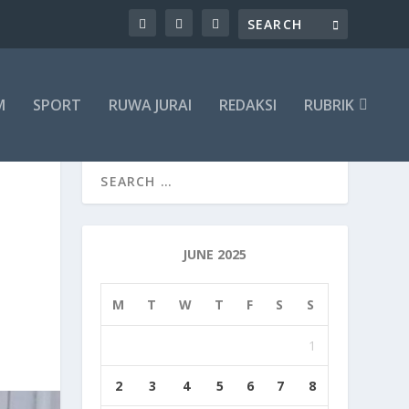
M
SPORT
RUWA JURAI
REDAKSI
RUBRIK
JUNE 2025
M
T
W
T
F
S
S
1
2
3
4
5
6
7
8