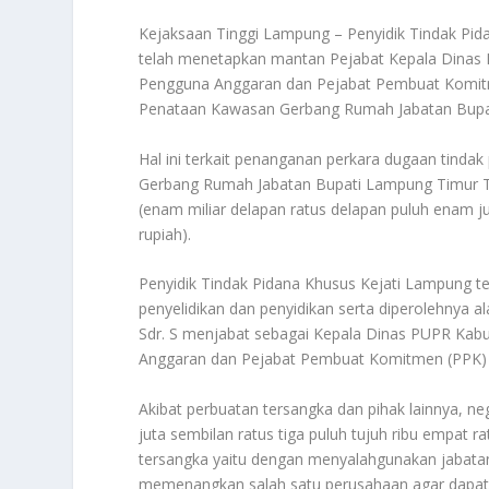
Kejaksaan Tinggi Lampung – Penyidik Tindak Pid
telah menetapkan mantan Pejabat Kepala Dinas
Pengguna Anggaran dan Pejabat Pembuat Komitm
Penataan Kawasan Gerbang Rumah Jabatan Bupa
Hal ini terkait penanganan perkara dugaan tind
Gerbang Rumah Jabatan Bupati Lampung Timur Ta
(enam miliar delapan ratus delapan puluh enam ju
rupiah).
Penyidik Tindak Pidana Khusus Kejati Lampung te
penyelidikan dan penyidikan serta diperolehnya a
Sdr. S menjabat sebagai Kepala Dinas PUPR Ka
Anggaran dan Pejabat Pembuat Komitmen (PPK) 
Akibat perbuatan tersangka dan pihak lainnya, neg
juta sembilan ratus tiga puluh tujuh ribu empat r
tersangka yaitu dengan menyalahgunakan jabatan
memenangkan salah satu perusahaan agar dapat 