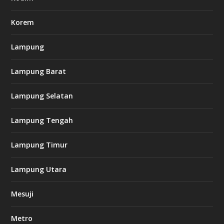
c
o
m
Korem
Lampung
l
k
Lampung Barat
8
8
c
Lampung Selatan
a
s
i
Lampung Tengah
n
o
Lampung Timur
k
Lampung Utara
i
n
Mesuji
g
b
e
Metro
t