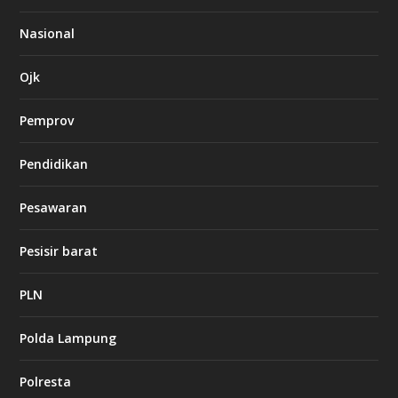
8
6
Nasional
c
a
s
Ojk
i
n
Pemprov
o
Pendidikan
d
b
Pesawaran
e
t
1
Pesisir barat
2
c
a
PLN
s
i
Polda Lampung
n
o
Polresta