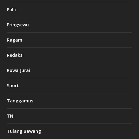
l
Polri
u
c
k
Pringsewu
8
c
a
Ragam
s
i
Redaksi
n
o
Ruwa Jurai
w
Sport
3
8
8
Tanggamus
c
a
s
TNI
i
n
o
Tulang Bawang