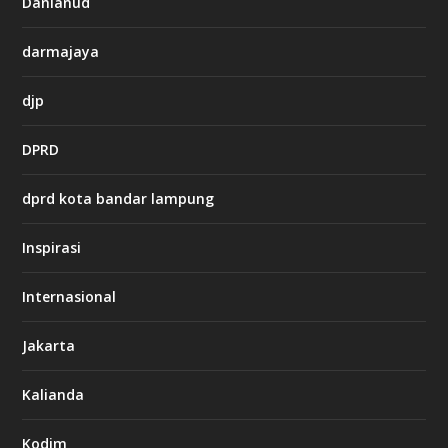
Danlanud
n
o
darmajaya
h
djp
t
t
DPRD
p
s
:
dprd kota bandar lampung
/
/
s
Inspirasi
o
d
o
Internasional
6
6
Jakarta
-
s
7
Kalianda
7
7
.
Kodim