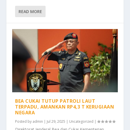
READ MORE
BEA CUKAI TUTUP PATROLI LAUT
TERPADU, AMANKAN RP4,3 T KERUGIAAN
NEGARA
Posted by
admin
|
Jul 29, 2025
|
Uncategorized
|
Direktorat Jenderal Bea dan Cukai Kementerian