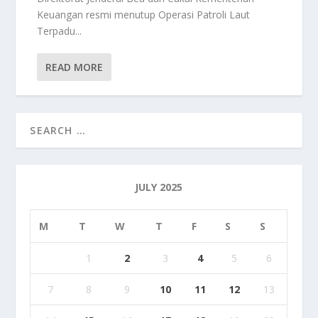
Keuangan resmi menutup Operasi Patroli Laut
Terpadu...
READ MORE
JULY 2025
M
T
W
T
F
S
S
1
2
3
4
5
6
7
8
9
10
11
12
13