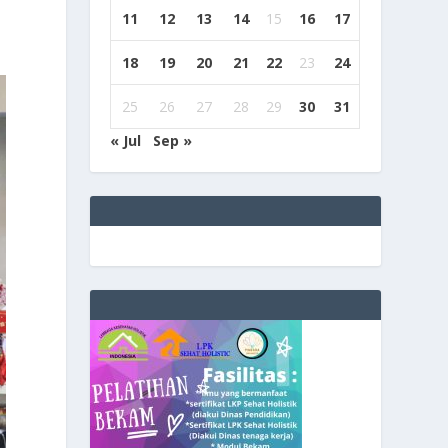
11
12
13
14
15
16
17
18
19
20
21
22
23
24
25
26
27
28
29
30
31
« Jul
Sep »
e
g
b
9
9
c
a
s
i
n