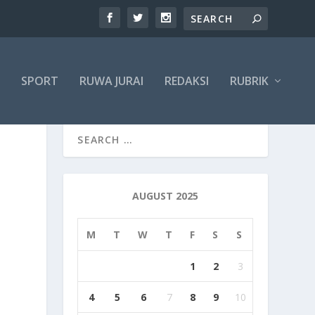
SPORT
RUWA JURAI
REDAKSI
RUBRIK
AUGUST 2025
M
T
W
T
F
S
S
1
2
3
4
5
6
7
8
9
10