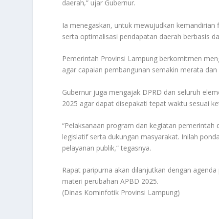
daerah,” ujar Gubernur.
Ia menegaskan, untuk mewujudkan kemandirian fis
serta optimalisasi pendapatan daerah berbasis dat
Pemerintah Provinsi Lampung berkomitmen mengga
agar capaian pembangunan semakin merata dan b
Gubernur juga mengajak DPRD dan seluruh ele
2025 agar dapat disepakati tepat waktu sesuai 
“Pelaksanaan program dan kegiatan pemerintah dae
legislatif serta dukungan masyarakat. Inilah pond
pelayanan publik,” tegasnya.
Rapat paripurna akan dilanjutkan dengan agend
materi perubahan APBD 2025.
(Dinas Kominfotik Provinsi Lampung)