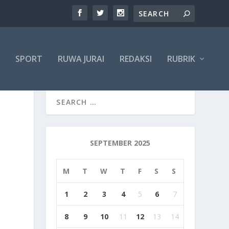
SPORT
RUWA JURAI
REDAKSI
RUBRIK
SEPTEMBER 2025
M
T
W
T
F
S
S
1
2
3
4
5
6
7
8
9
10
11
12
13
14