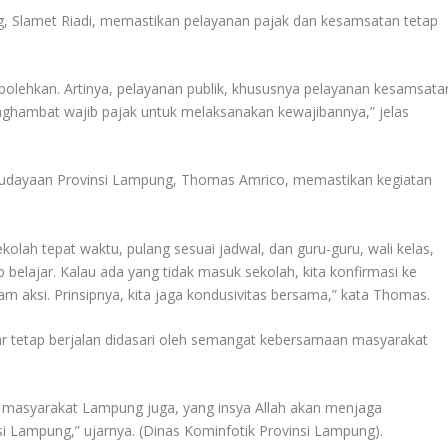
, Slamet Riadi, memastikan pelayanan pajak dan kesamsatan tetap
rbolehkan. Artinya, pelayanan publik, khususnya pelayanan kesamsata
menghambat wajib pajak untuk melaksanakan kewajibannya,” jelas
ebudayaan Provinsi Lampung, Thomas Amrico, memastikan kegiatan
ekolah tepat waktu, pulang sesuai jadwal, dan guru-guru, wali kelas,
belajar. Kalau ada yang tidak masuk sekolah, kita konfirmasi ke
am aksi. Prinsipnya, kita jaga kondusivitas bersama,” kata Thomas.
r tetap berjalan didasari oleh semangat kebersamaan masyarakat
a, masyarakat Lampung juga, yang insya Allah akan menjaga
si Lampung,” ujarnya. (Dinas Kominfotik Provinsi Lampung).