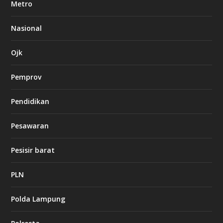
Metro
t
8
6
Nasional
c
a
s
Ojk
i
n
Pemprov
o
Pendidikan
d
b
Pesawaran
e
t
1
Pesisir barat
2
c
a
PLN
s
i
Polda Lampung
n
o