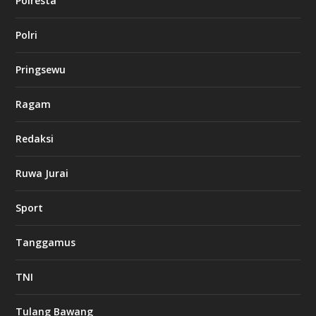
Polresta
l
Polri
u
c
k
Pringsewu
8
c
a
Ragam
s
i
Redaksi
n
o
Ruwa Jurai
w
Sport
3
8
8
Tanggamus
c
a
s
TNI
i
n
o
Tulang Bawang