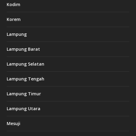
.
Kodim
c
o
m
Korem
Lampung
l
k
Lampung Barat
8
8
c
Lampung Selatan
a
s
i
Lampung Tengah
n
o
Lampung Timur
k
Lampung Utara
i
n
Mesuji
g
b
e