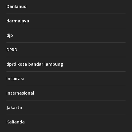
i
Danlanud
n
o
darmajaya
h
djp
t
t
DPRD
p
s
:
dprd kota bandar lampung
/
/
s
Inspirasi
o
d
o
Internasional
6
6
Jakarta
-
s
7
Kalianda
7
7