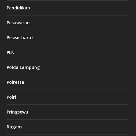
Pendidikan
d
b
Pesawaran
e
t
1
Pesisir barat
2
c
a
PLN
s
i
Polda Lampung
n
o
Polresta
l
Polri
u
c
k
Pringsewu
8
c
a
Ragam
s