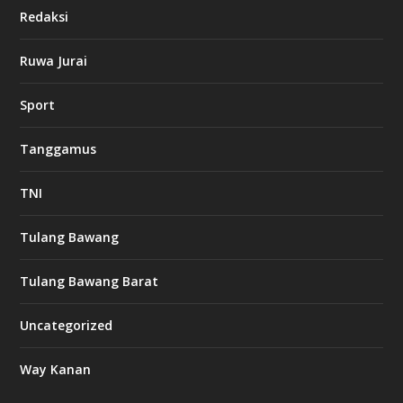
i
Redaksi
n
o
Ruwa Jurai
w
Sport
3
8
8
Tanggamus
c
a
s
TNI
i
n
o
Tulang Bawang
Tulang Bawang Barat
t
k
Uncategorized
6
6
Way Kanan
O