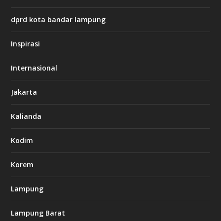
s
:
dprd kota bandar lampung
/
/
s
Inspirasi
o
d
o
Internasional
6
6
Jakarta
-
s
7
Kalianda
7
7
.
Kodim
c
o
m
Korem
Lampung
l
k
Lampung Barat
8