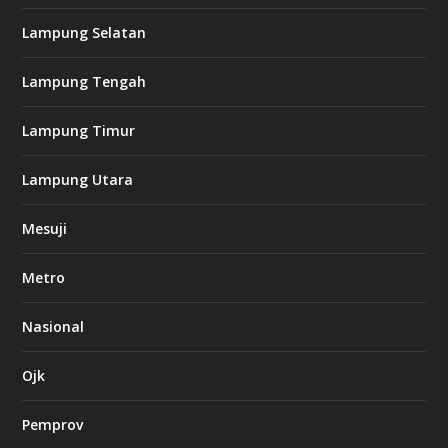
8
c
Lampung Selatan
a
s
i
Lampung Tengah
n
o
Lampung Timur
k
Lampung Utara
i
n
Mesuji
g
b
e
Metro
t
8
6
Nasional
c
a
s
Ojk
i
n
Pemprov
o