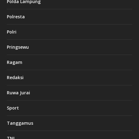
Polda Lampung
n
o
Polresta
l
Polri
u
c
k
Pringsewu
8
c
a
Ragam
s
i
Redaksi
n
o
Ruwa Jurai
w
Sport
3
8
8
Tanggamus
c
a
s
TNI