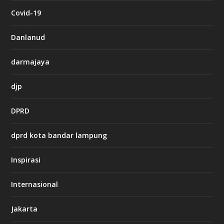
c
Covid-19
a
s
i
Danlanud
n
o
darmajaya
h
djp
t
t
DPRD
p
s
:
dprd kota bandar lampung
/
/
s
Inspirasi
o
d
o
Internasional
6
6
Jakarta
-
s