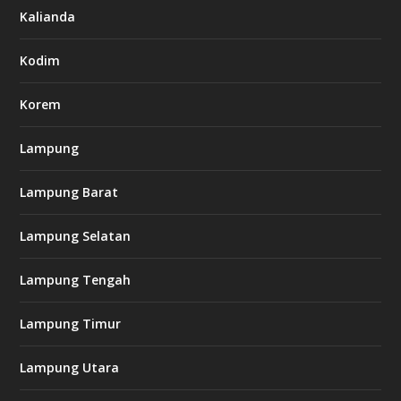
7
Kalianda
7
7
.
Kodim
c
o
m
Korem
Lampung
l
k
Lampung Barat
8
8
c
Lampung Selatan
a
s
i
Lampung Tengah
n
o
Lampung Timur
k
Lampung Utara
i
n