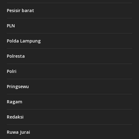
t
1
Pesisir barat
2
c
a
PLN
s
i
Polda Lampung
n
o
Polresta
l
Polri
u
c
k
Pringsewu
8
c
a
Ragam
s
i
Redaksi
n
o
Ruwa Jurai