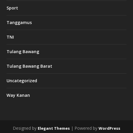
w
Sport
3
8
8
Tanggamus
c
a
s
TNI
i
n
o
Tulang Bawang
Tulang Bawang Barat
t
k
Uncategorized
6
6
Way Kanan
O
s
v
m
i
Designed by
| Powered by
Elegant Themes
WordPress
d