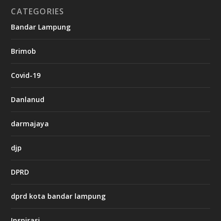
CATEGORIES
g
Bandar Lampung
n
b
Brimob
e
t
c
Covid-19
a
s
i
Danlanud
n
o
darmajaya
h
djp
t
t
DPRD
p
s
:
dprd kota bandar lampung
/
/
s
Inspirasi