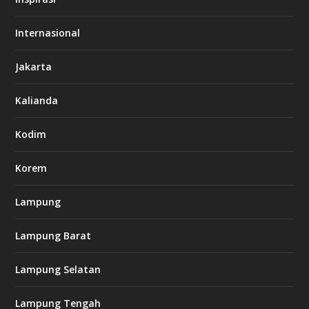
o
d
o
Internasional
6
6
Jakarta
-
s
7
Kalianda
7
7
.
Kodim
c
o
m
Korem
Lampung
l
k
Lampung Barat
8
8
c
Lampung Selatan
a
s
i
Lampung Tengah