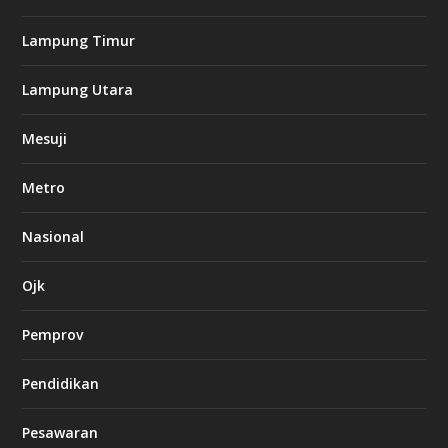
n
o
Lampung Timur
k
Lampung Utara
i
n
Mesuji
g
b
e
Metro
t
8
6
Nasional
c
a
s
Ojk
i
n
Pemprov
o
Pendidikan
d
b
Pesawaran
e