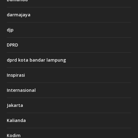
v
x
8
darmajaya
8
c
a
djp
s
i
DPRD
n
o
dprd kota bandar lampung
g
Inspirasi
n
b
e
Internasional
t
c
a
Jakarta
s
i
Kalianda
n
o
Kodim