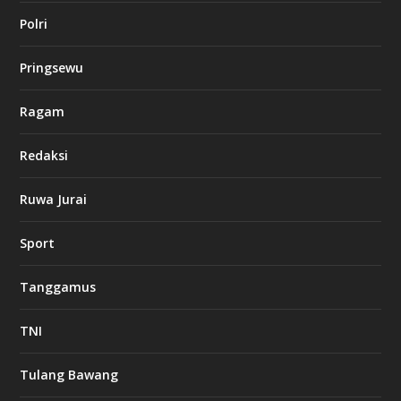
s
Polri
i
n
o
Pringsewu
Ragam
d
b
e
Redaksi
t
1
Ruwa Jurai
2
c
a
Sport
s
i
n
Tanggamus
o
TNI
l
u
Tulang Bawang
c