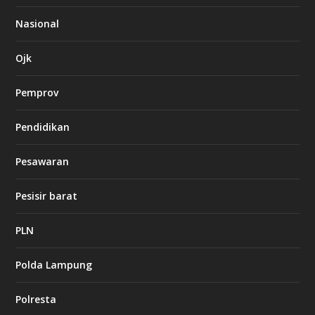
Nasional
l
k
8
Ojk
8
c
a
Pemprov
s
i
Pendidikan
n
o
Pesawaran
k
Pesisir barat
i
n
g
PLN
b
e
t
Polda Lampung
8
6
Polresta
c
a