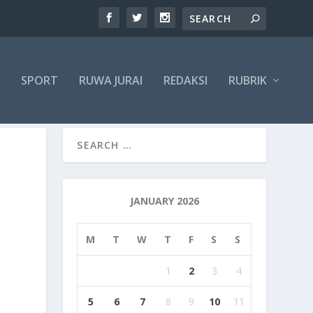
SPORT
RUWA JURAI
REDAKSI
RUBRIK
JANUARY 2026
M
T
W
T
F
S
S
1
2
3
4
5
6
7
8
9
10
11