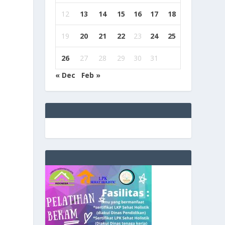
12
13
14
15
16
17
18
19
20
21
22
23
24
25
26
27
28
29
30
31
« Dec
Feb »
-
e
g
b
9
9
c
a
s
i