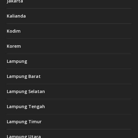
Jakarta
-
s
7
Kalianda
7
7
.
Kodim
c
o
m
Korem
Lampung
l
k
Lampung Barat
8
8
c
Lampung Selatan
a
s
i
Lampung Tengah
n
o
Lampung Timur
k
Lampung Utara