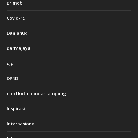
Brimob
e
t
c
Covid-19
a
s
i
Danlanud
n
o
darmajaya
h
djp
t
t
DPRD
p
s
:
dprd kota bandar lampung
/
/
s
Inspirasi
o
d
o
Internasional
6
6