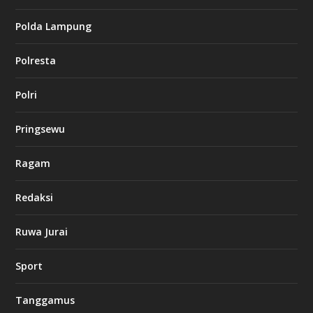
s
i
Polda Lampung
n
o
Polresta
l
Polri
u
c
k
Pringsewu
8
c
a
Ragam
s
i
Redaksi
n
o
Ruwa Jurai
w
Sport
3
8
8
Tanggamus
c