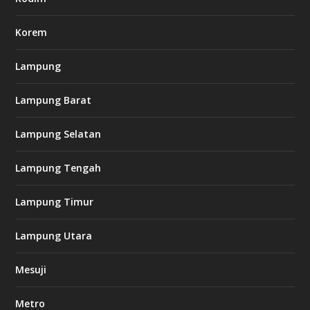
c
o
m
Korem
Lampung
l
k
Lampung Barat
8
8
c
Lampung Selatan
a
s
i
Lampung Tengah
n
o
Lampung Timur
k
Lampung Utara
i
n
Mesuji
g
b
e
Metro
t