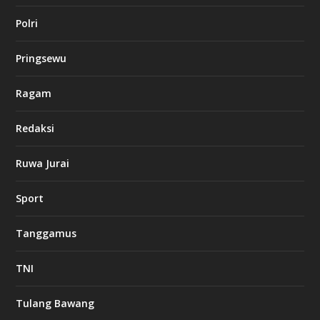
l
Polri
u
c
k
Pringsewu
8
c
a
Ragam
s
i
Redaksi
n
o
Ruwa Jurai
w
Sport
3
8
8
Tanggamus
c
a
s
TNI
i
n
o
Tulang Bawang