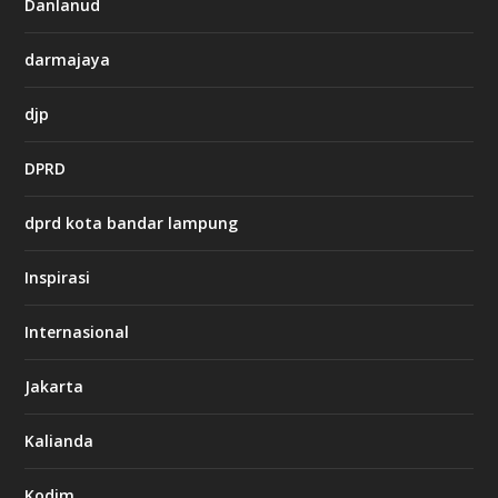
Danlanud
n
o
darmajaya
h
djp
t
t
DPRD
p
s
:
dprd kota bandar lampung
/
/
s
Inspirasi
o
d
o
Internasional
6
6
Jakarta
-
s
7
Kalianda
7
7
.
Kodim