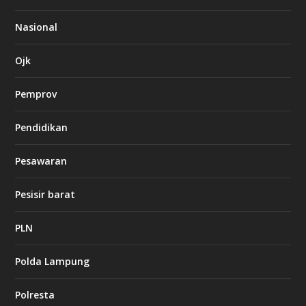
8
6
Nasional
c
a
s
Ojk
i
n
Pemprov
o
Pendidikan
d
b
Pesawaran
e
t
1
Pesisir barat
2
c
a
PLN
s
i
Polda Lampung
n
o
Polresta