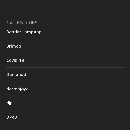
i
n
o
CATEGORIES
g
Bandar Lampung
n
b
Brimob
e
t
c
Covid-19
a
s
i
Danlanud
n
o
darmajaya
h
djp
t
t
DPRD
p
s
: