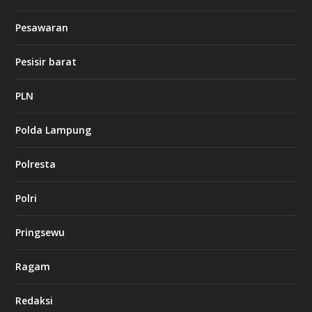
d
b
Pesawaran
e
t
1
Pesisir barat
2
c
a
PLN
s
i
Polda Lampung
n
o
Polresta
l
Polri
u
c
k
Pringsewu
8
c
a
Ragam
s
i
Redaksi
n