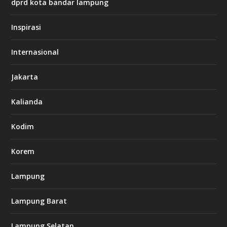
dprd kota bandar lampung
/
/
s
Inspirasi
o
d
o
Internasional
6
6
Jakarta
-
s
7
Kalianda
7
7
.
Kodim
c
o
m
Korem
Lampung
l
k
Lampung Barat
8
8
c
Lampung Selatan