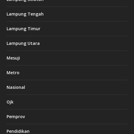
a
s
i
Lampung Tengah
n
o
Lampung Timur
k
Lampung Utara
i
n
Mesuji
g
b
e
Metro
t
8
6
Nasional
c
a
s
Ojk
i
n
Pemprov
o
Pendidikan