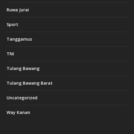
o
Ruwa Jurai
w
Sport
3
8
8
Tanggamus
c
a
s
TNI
i
n
o
Tulang Bawang
Tulang Bawang Barat
t
k
Uncategorized
6
6
Way Kanan
O
s
v