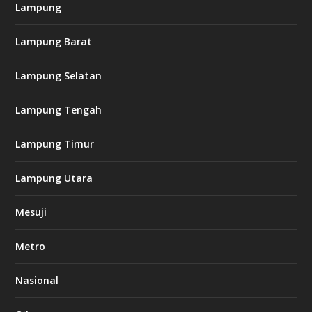
Lampung
l
k
Lampung Barat
8
8
c
Lampung Selatan
a
s
i
Lampung Tengah
n
o
Lampung Timur
k
Lampung Utara
i
n
Mesuji
g
b
e
Metro
t
8
6
Nasional
c
a