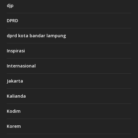
h
djp
t
t
DPRD
p
s
:
dprd kota bandar lampung
/
/
s
Inspirasi
o
d
o
Internasional
6
6
Jakarta
-
s
7
Kalianda
7
7
.
Kodim
c
o
m
Korem