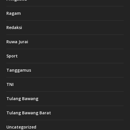
8
c
a
Ragam
s
i
Redaksi
n
o
Ruwa Jurai
w
Sport
3
8
8
Tanggamus
c
a
s
TNI
i
n
o
Tulang Bawang
Tulang Bawang Barat
t
k
Uncategorized
6