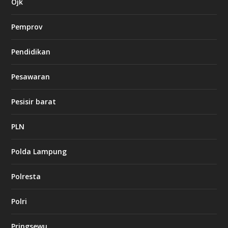
s
Ojk
i
n
Pemprov
o
Pendidikan
d
b
Pesawaran
e
t
1
Pesisir barat
2
c
a
PLN
s
i
Polda Lampung
n
o
Polresta
l
Polri
u
c
k
Pringsewu