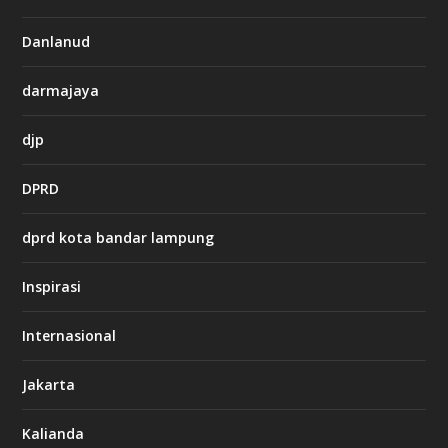
s
i
Danlanud
n
o
darmajaya
h
djp
t
t
DPRD
p
s
:
dprd kota bandar lampung
/
/
s
Inspirasi
o
d
o
Internasional
6
6
Jakarta
-
s
7
Kalianda
7