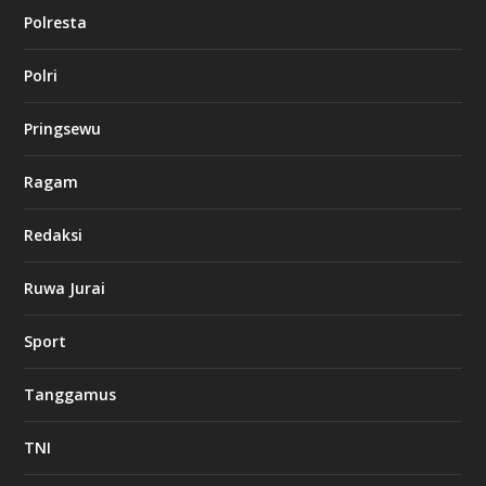
Polresta
l
Polri
u
c
k
Pringsewu
8
c
a
Ragam
s
i
Redaksi
n
o
Ruwa Jurai
w
Sport
3
8
8
Tanggamus
c
a
s
TNI
i
n