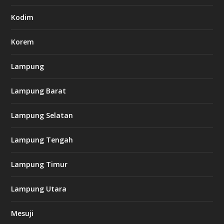
7
.
Kodim
c
o
m
Korem
Lampung
l
k
Lampung Barat
8
8
c
Lampung Selatan
a
s
i
Lampung Tengah
n
o
Lampung Timur
k
Lampung Utara
i
n
Mesuji
g
b