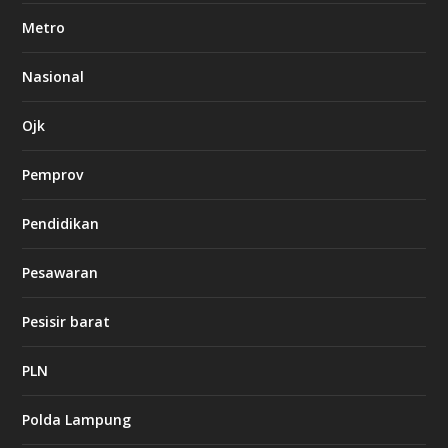
e
Metro
t
8
6
Nasional
c
a
s
Ojk
i
n
Pemprov
o
Pendidikan
d
b
Pesawaran
e
t
1
Pesisir barat
2
c
a
PLN
s
i
Polda Lampung
n
o