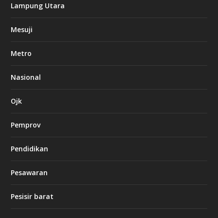
k
Lampung Utara
i
n
Mesuji
g
b
e
Metro
t
8
6
Nasional
c
a
s
Ojk
i
n
Pemprov
o
Pendidikan
d
b
Pesawaran
e
t
1
Pesisir barat
2
c