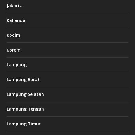
6
Jakarta
-
s
7
Kalianda
7
7
.
Kodim
c
o
m
Korem
Lampung
l
k
Lampung Barat
8
8
c
Lampung Selatan
a
s
i
Lampung Tengah
n
o
Lampung Timur