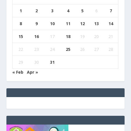
1
2
3
4
5
6
7
8
9
10
11
12
13
14
15
16
17
18
19
20
21
22
23
24
25
26
27
28
29
30
31
« Feb
Apr »
e
g
b
9