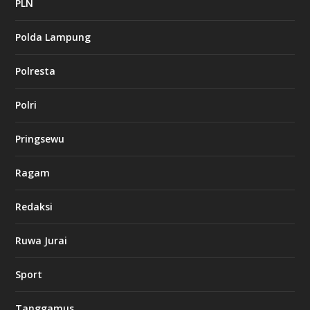
a
PLN
s
i
Polda Lampung
n
o
Polresta
l
Polri
u
c
k
Pringsewu
8
c
a
Ragam
s
i
Redaksi
n
o
Ruwa Jurai
w
Sport
3
8
8
Tanggamus