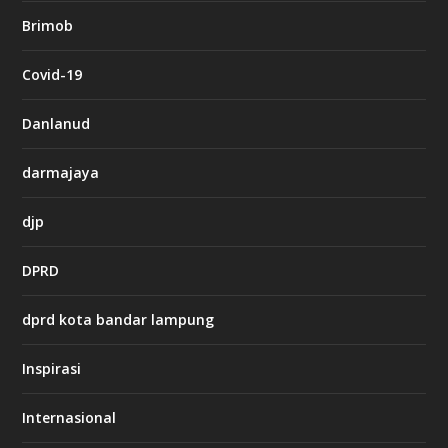
b
Brimob
e
t
c
Covid-19
a
s
i
Danlanud
n
o
darmajaya
h
djp
t
t
DPRD
p
s
:
dprd kota bandar lampung
/
/
s
Inspirasi
o
d
o
Internasional
6