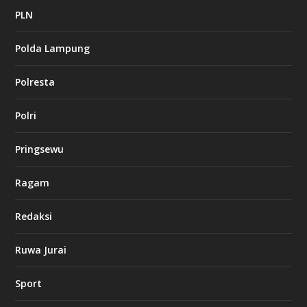
a
PLN
s
i
Polda Lampung
n
o
Polresta
l
Polri
u
c
k
Pringsewu
8
c
a
Ragam
s
i
Redaksi
n
o
Ruwa Jurai
w
Sport
3
8