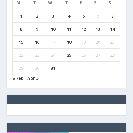
M
T
W
T
F
S
S
1
2
3
4
5
6
7
8
9
10
11
12
13
14
15
16
17
18
19
20
21
22
23
24
25
26
27
28
29
30
31
« Feb
Apr »
e
g
b