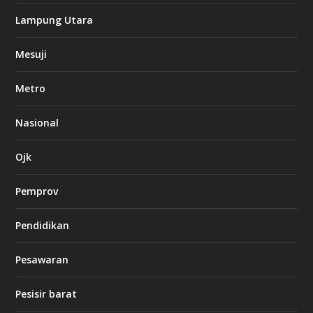
k
Lampung Utara
i
n
Mesuji
g
b
e
Metro
t
8
6
Nasional
c
a
s
Ojk
i
n
Pemprov
o
Pendidikan
d
b
Pesawaran
e
t
1
Pesisir barat
2
c