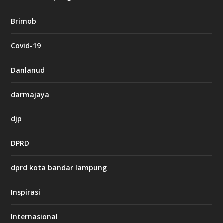
n
b
Brimob
e
t
c
Covid-19
a
s
i
Danlanud
n
o
darmajaya
h
djp
t
t
DPRD
p
s
:
dprd kota bandar lampung
/
/
s
Inspirasi
o
d
o
Internasional