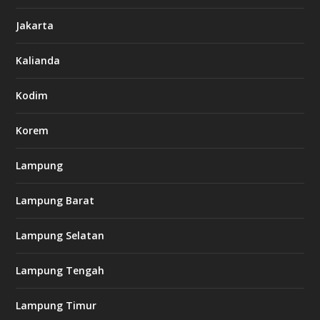
6
6
Jakarta
-
s
7
Kalianda
7
7
.
Kodim
c
o
m
Korem
Lampung
l
k
Lampung Barat
8
8
c
Lampung Selatan
a
s
i
Lampung Tengah
n
o
Lampung Timur