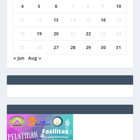
4
5
6
7
8
9
10
11
12
13
14
15
16
17
18
19
20
21
22
23
24
25
26
27
28
29
30
31
« Jun
Aug »
e
g
b
9
9
c
a