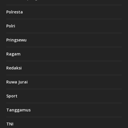
o
Polresta
l
Polri
u
c
k
Pringsewu
8
c
a
Ragam
s
i
Redaksi
n
o
Ruwa Jurai
w
Sport
3
8
8
Tanggamus
c
a
s
TNI
i