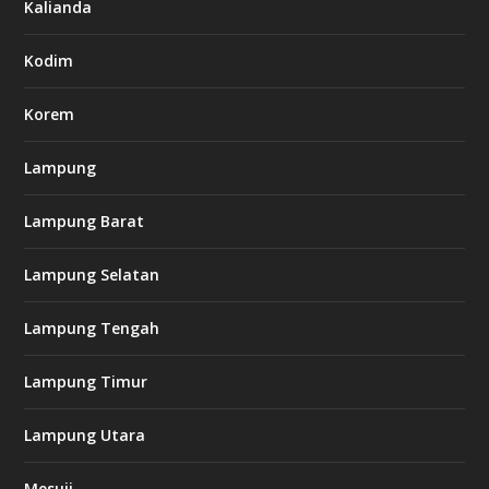
Kalianda
7
7
.
Kodim
c
o
m
Korem
Lampung
l
k
Lampung Barat
8
8
c
Lampung Selatan
a
s
i
Lampung Tengah
n
o
Lampung Timur
k
Lampung Utara
i
n
Mesuji
g