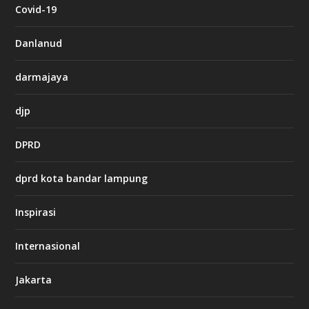
c
Covid-19
a
s
i
Danlanud
n
o
darmajaya
h
djp
t
t
DPRD
p
s
:
dprd kota bandar lampung
/
/
s
Inspirasi
o
d
o
Internasional
6
6
Jakarta
-
s
7