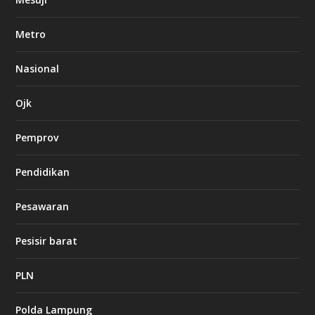
b
e
Metro
t
8
6
Nasional
c
a
s
Ojk
i
n
Pemprov
o
Pendidikan
d
b
Pesawaran
e
t
1
Pesisir barat
2
c
a
PLN
s
i
Polda Lampung
n