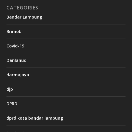
CATEGORIES
g
Bandar Lampung
n
b
Brimob
e
t
c
Covid-19
a
s
i
Danlanud
n
o
darmajaya
h
djp
t
t
DPRD
p
s
:
dprd kota bandar lampung
/
/
s