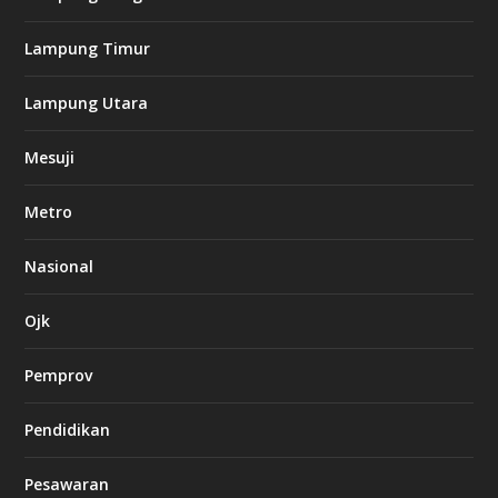
n
o
Lampung Timur
k
Lampung Utara
i
n
Mesuji
g
b
e
Metro
t
8
6
Nasional
c
a
s
Ojk
i
n
Pemprov
o
Pendidikan
d
b
Pesawaran
e