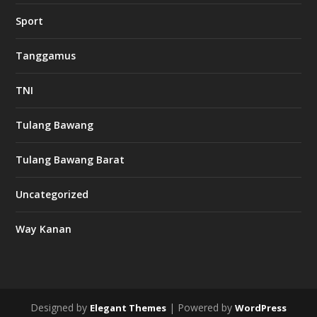
w
Sport
3
8
8
Tanggamus
c
a
s
TNI
i
n
o
Tulang Bawang
Tulang Bawang Barat
t
k
Uncategorized
6
6
Way Kanan
O
s
v
m
i
Designed by
| Powered by
Elegant Themes
WordPress
d