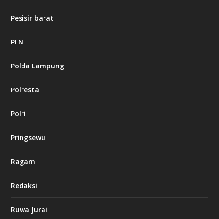
t
1
Pesisir barat
2
c
a
PLN
s
i
Polda Lampung
n
o
Polresta
l
Polri
u
c
k
Pringsewu
8
c
a
Ragam
s
i
Redaksi
n
o
Ruwa Jurai