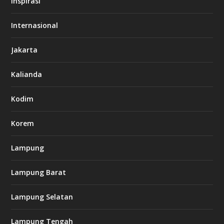
Inspirasi
o
d
o
Internasional
6
6
Jakarta
-
s
7
Kalianda
7
7
.
Kodim
c
o
m
Korem
Lampung
l
k
Lampung Barat
8
8
c
Lampung Selatan
a
s
i
Lampung Tengah