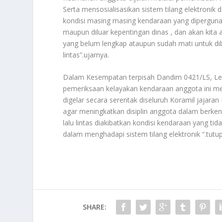
Serta mensosialisasikan sistem tilang elektron
kondisi masing masing kendaraan yang diperguna
maupun diluar kepentingan dinas , dan akan kita a
yang belum lengkap ataupun sudah mati untuk dib
lintas”.ujarnya.
Dalam Kesempatan terpisah Dandim 0421/LS, Letko
pemeriksaan kelayakan kendaraan anggota ini me
digelar secara serentak diseluruh Koramil jajaran
agar meningkatkan disiplin anggota dalam berk
lalu lintas diakibatkan kondisi kendaraan yang t
dalam menghadapi sistem tilang elektronik “.tutu
SHARE: