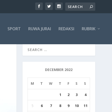
SPORT
RUWA JURAI
REDAKSI
RUBRIK
DECEMBER 2022
M
T
W
T
F
S
S
1
2
3
4
5
6
7
8
9
10
11