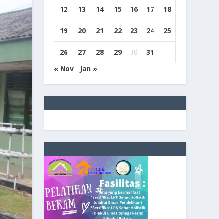
12
13
14
15
16
17
18
19
20
21
22
23
24
25
26
27
28
29
30
31
« Nov
Jan »
e
g
b
9
9
c
a
s
i
n