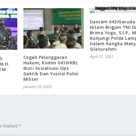
Danrem 043/Garuda
Hitam Brigjen TNI D
Brima Yoga, S.I.P., M
Kunjungi Polda Lam
Dalam Rangka Menja
Silaturahmi
April 27, 2021
Cegah Pelanggaran
D
Hukum, Kodim 0410/KBL
 M.H.
Ikuti Sosialisasi Ops
REM
Gaktib Dan Yustisi Polisi
Militer
January 10, 2023
are marked
*