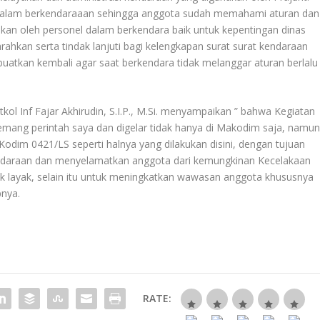
ik dalam berkendaraaan sehingga anggota sudah memahami aturan dan
kan oleh personel dalam berkendara baik untuk kepentingan dinas
rahkan serta tindak lanjuti bagi kelengkapan surat surat kendaraan
uatkan kembali agar saat berkendara tidak melanggar aturan berlalu
l Inf Fajar Akhirudin, S.I.P., M.Si. menyampaikan ” bahwa Kegiatan
mang perintah saya dan digelar tidak hanya di Makodim saja, namu
 Kodim 0421/LS seperti halnya yang dilakukan disini, dengan tujuan
endaraan dan menyelamatkan anggota dari kemungkinan Kecelakaan
idak layak, selain itu untuk meningkatkan wawasan anggota khususnya
pnya.
RATE: