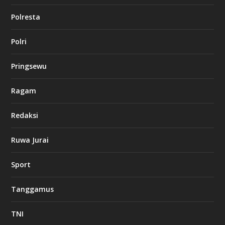
o
Polresta
l
Polri
u
c
k
Pringsewu
8
c
a
Ragam
s
i
Redaksi
n
o
Ruwa Jurai
w
Sport
3
8
8
Tanggamus
c
a
s
TNI
i