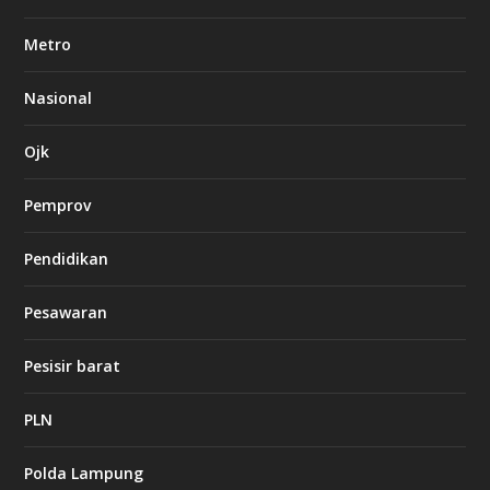
b
e
Metro
t
8
6
Nasional
c
a
s
Ojk
i
n
Pemprov
o
Pendidikan
d
b
Pesawaran
e
t
1
Pesisir barat
2
c
a
PLN
s
i
Polda Lampung
n