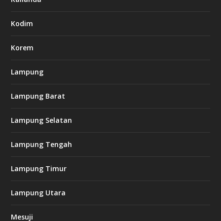
7
7
.
Kodim
c
o
m
Korem
Lampung
l
k
Lampung Barat
8
8
c
Lampung Selatan
a
s
i
Lampung Tengah
n
o
Lampung Timur
k
Lampung Utara
i
n
Mesuji
g