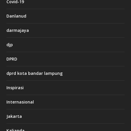
Covid-19
a
s
i
Danlanud
n
o
darmajaya
h
djp
t
t
DPRD
p
s
:
dprd kota bandar lampung
/
/
s
Inspirasi
o
d
o
Internasional
6
6
Jakarta
-
s
7
Kalianda