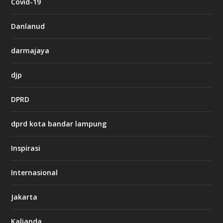
Covid-19
a
s
i
Danlanud
n
o
darmajaya
h
djp
t
t
DPRD
p
s
:
dprd kota bandar lampung
/
/
s
Inspirasi
o
d
o
Internasional
6
6
Jakarta
-
s
7
Kalianda