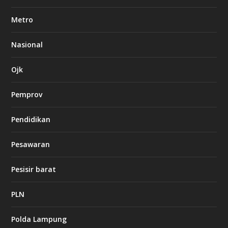
b
e
Metro
t
8
6
Nasional
c
a
s
Ojk
i
n
Pemprov
o
Pendidikan
d
b
Pesawaran
e
t
1
Pesisir barat
2
c
a
PLN
s
i
Polda Lampung
n