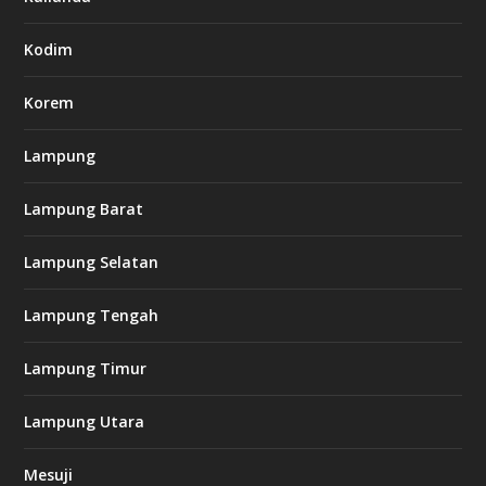
7
7
.
Kodim
c
o
m
Korem
Lampung
l
k
Lampung Barat
8
8
c
Lampung Selatan
a
s
i
Lampung Tengah
n
o
Lampung Timur
k
Lampung Utara
i
n
Mesuji
g