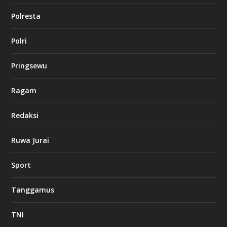
o
Polresta
l
Polri
u
c
k
Pringsewu
8
c
a
Ragam
s
i
Redaksi
n
o
Ruwa Jurai
w
Sport
3
8
8
Tanggamus
c
a
s
TNI
i