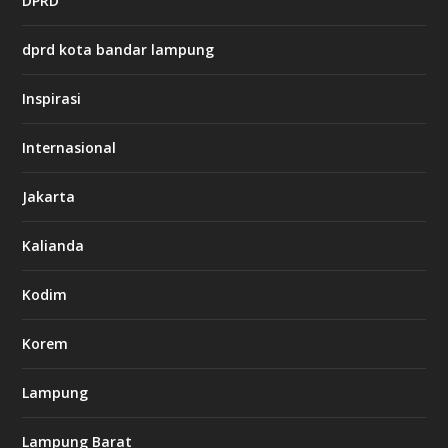
DPRD
p
s
:
dprd kota bandar lampung
/
/
s
Inspirasi
o
d
o
Internasional
6
6
Jakarta
-
s
7
Kalianda
7
7
.
Kodim
c
o
m
Korem
Lampung
l
k
Lampung Barat
8