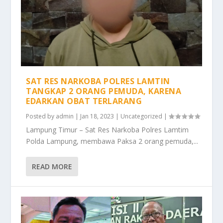
SAT RES NARKOBA POLRES LAMTIN
TANGKAP 2 ORANG PEMUDA, KARENA
EDARKAN OBAT TERLARANG
Posted by
admin
|
Jan 18, 2023
|
Uncategorized
|
Lampung Timur – Sat Res Narkoba Polres Lamtim
Polda Lampung, membawa Paksa 2 orang pemuda,...
READ MORE