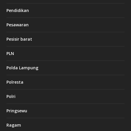
Pendidikan
d
b
Pesawaran
e
t
1
Pesisir barat
2
c
a
PLN
s
i
Polda Lampung
n
o
Polresta
l
Polri
u
c
k
Pringsewu
8
c
a
Ragam
s