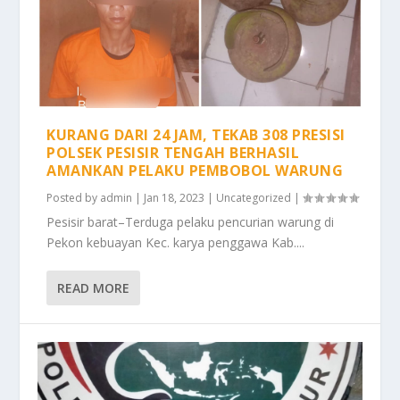
KURANG DARI 24 JAM, TEKAB 308 PRESISI
POLSEK PESISIR TENGAH BERHASIL
AMANKAN PELAKU PEMBOBOL WARUNG
Posted by
admin
|
Jan 18, 2023
|
Uncategorized
|
Pesisir barat–Terduga pelaku pencurian warung di
Pekon kebuayan Kec. karya penggawa Kab....
READ MORE