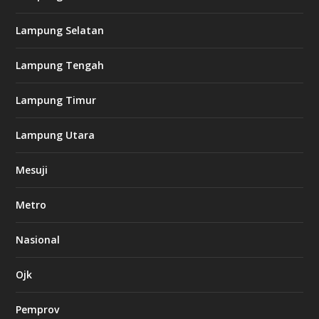
8
c
Lampung Selatan
a
s
i
Lampung Tengah
n
o
Lampung Timur
k
Lampung Utara
i
n
Mesuji
g
b
e
Metro
t
8
6
Nasional
c
a
s
Ojk
i
n
Pemprov
o