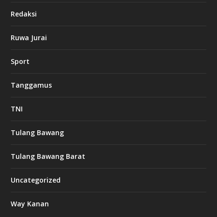
i
Redaksi
n
o
Ruwa Jurai
w
Sport
3
8
8
Tanggamus
c
a
s
TNI
i
n
o
Tulang Bawang
Tulang Bawang Barat
t
k
Uncategorized
6
6
Way Kanan