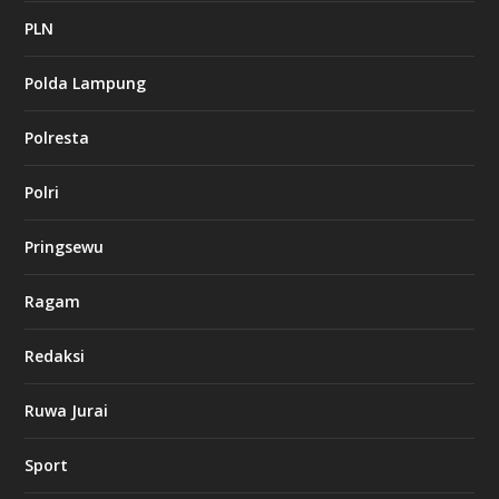
c
a
PLN
s
i
Polda Lampung
n
o
Polresta
l
Polri
u
c
k
Pringsewu
8
c
a
Ragam
s
i
Redaksi
n
o
Ruwa Jurai
w
Sport
3
8