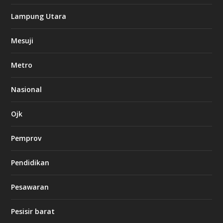
k
Lampung Utara
i
n
Mesuji
g
b
e
Metro
t
8
6
Nasional
c
a
s
Ojk
i
n
Pemprov
o
Pendidikan
d
b
Pesawaran
e
t
1
Pesisir barat
2