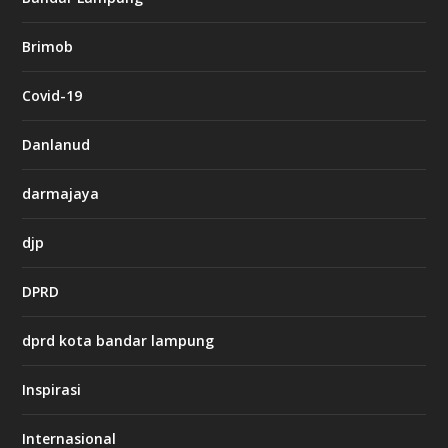
n
b
Brimob
e
t
c
Covid-19
a
s
i
Danlanud
n
o
darmajaya
h
djp
t
t
DPRD
p
s
:
dprd kota bandar lampung
/
/
s
Inspirasi
o
d
o
Internasional