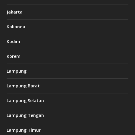
6
6
Jakarta
-
s
7
Kalianda
7
7
.
Kodim
c
o
m
Korem
Lampung
l
k
Lampung Barat
8
8
c
Lampung Selatan
a
s
i
Lampung Tengah
n
o
Lampung Timur