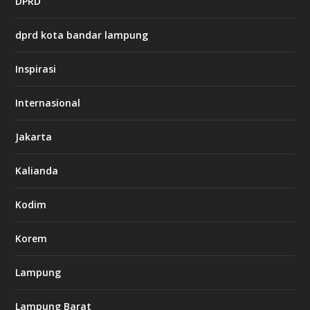
DPRD
p
s
:
dprd kota bandar lampung
/
/
s
Inspirasi
o
d
o
Internasional
6
6
Jakarta
-
s
7
Kalianda
7
7
.
Kodim
c
o
m
Korem
Lampung
l
k
Lampung Barat
8