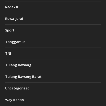
i
Redaksi
n
o
Ruwa Jurai
w
Sport
3
8
8
Tanggamus
c
a
s
TNI
i
n
o
Tulang Bawang
Tulang Bawang Barat
t
k
Uncategorized
6
6
Way Kanan