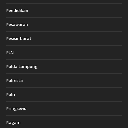
Pendidikan
d
b
Pesawaran
e
t
1
Pesisir barat
2
c
a
PLN
s
i
Polda Lampung
n
o
Polresta
l
Polri
u
c
k
Pringsewu
8
c
a
Ragam
s