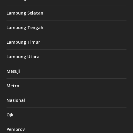
8
c
Lampung Selatan
a
s
i
Lampung Tengah
n
o
Lampung Timur
k
Lampung Utara
i
n
Mesuji
g
b
e
Metro
t
8
6
Nasional
c
a
s
Ojk
i
n
Pemprov
o