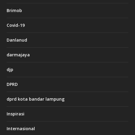
b
Brimob
e
t
c
Covid-19
a
s
i
Danlanud
n
o
darmajaya
h
djp
t
t
DPRD
p
s
:
dprd kota bandar lampung
/
/
s
Inspirasi
o
d
o
Internasional
6