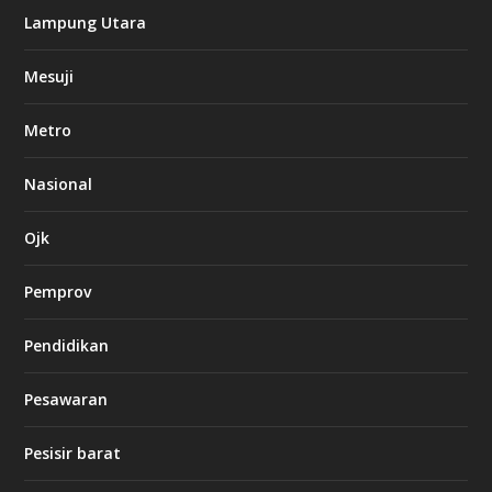
k
Lampung Utara
i
n
Mesuji
g
b
e
Metro
t
8
6
Nasional
c
a
s
Ojk
i
n
Pemprov
o
Pendidikan
d
b
Pesawaran
e
t
1
Pesisir barat
2
c