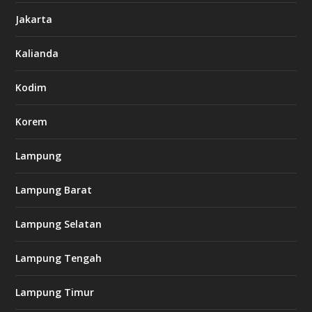
6
Jakarta
-
s
7
Kalianda
7
7
.
Kodim
c
o
m
Korem
Lampung
l
k
Lampung Barat
8
8
c
Lampung Selatan
a
s
i
Lampung Tengah
n
o
Lampung Timur