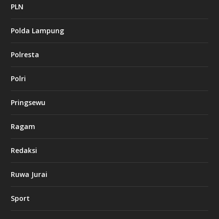
a
PLN
s
i
Polda Lampung
n
o
Polresta
l
Polri
u
c
k
Pringsewu
8
c
a
Ragam
s
i
Redaksi
n
o
Ruwa Jurai
w
Sport
3
8
8