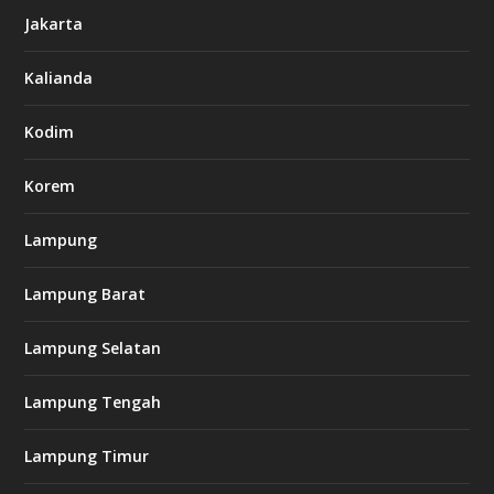
s
Jakarta
o
d
o
Kalianda
6
6
Kodim
-
s
7
Korem
7
7
.
Lampung
c
o
Lampung Barat
m
Lampung Selatan
l
k
Lampung Tengah
8
8
c
Lampung Timur
a
s