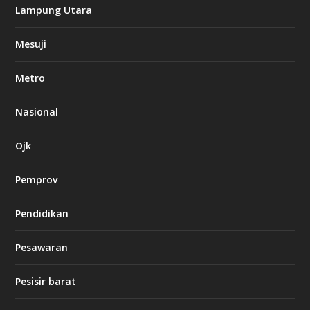
i
Lampung Utara
n
o
Mesuji
k
Metro
i
n
Nasional
g
b
e
Ojk
t
8
6
Pemprov
c
a
s
Pendidikan
i
n
Pesawaran
o
Pesisir barat
d
b