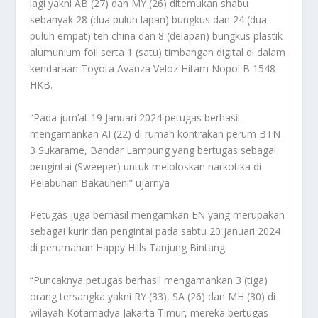
lagi yakni AB (27) dan MY (26) ditemukan shabu
sebanyak 28 (dua puluh lapan) bungkus dan 24 (dua
puluh empat) teh china dan 8 (delapan) bungkus plastik
alumunium foil serta 1 (satu) timbangan digital di dalam
kendaraan Toyota Avanza Veloz Hitam Nopol B 1548
HKB.
“Pada jum’at 19 Januari 2024 petugas berhasil
mengamankan AI (22) di rumah kontrakan perum BTN
3 Sukarame, Bandar Lampung yang bertugas sebagai
pengintai (Sweeper) untuk meloloskan narkotika di
Pelabuhan Bakauheni” ujarnya
Petugas juga berhasil mengamkan EN yang merupakan
sebagai kurir dan pengintai pada sabtu 20 januari 2024
di perumahan Happy Hills Tanjung Bintang.
“Puncaknya petugas berhasil mengamankan 3 (tiga)
orang tersangka yakni RY (33), SA (26) dan MH (30) di
wilayah Kotamadya Jakarta Timur, mereka bertugas