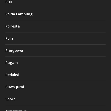
PLN
e
t
1
Polda Lampung
2
c
a
Polresta
s
i
Polri
n
o
Pringsewu
l
Ragam
u
c
k
Redaksi
8
c
a
Ruwa Jurai
s
i
Sport
n
o