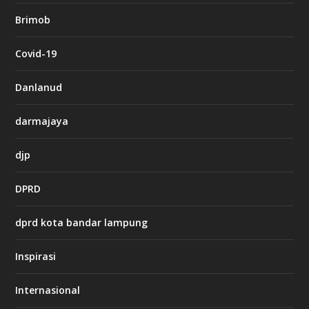
o
Brimob
g
Covid-19
n
b
Danlanud
e
t
c
darmajaya
a
s
i
djp
n
o
DPRD
h
dprd kota bandar lampung
t
t
Inspirasi
p
s
:
Internasional
/
/