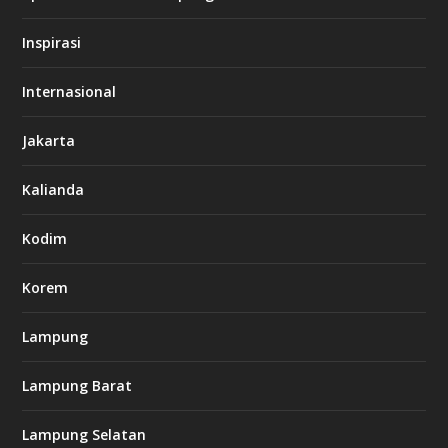
/
s
Inspirasi
o
d
o
Internasional
6
6
Jakarta
-
s
7
Kalianda
7
7
.
Kodim
c
o
m
Korem
Lampung
l
k
Lampung Barat
8
8
c
Lampung Selatan
a