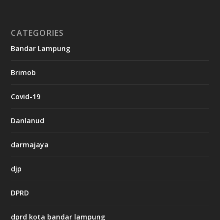
n
o
CATEGORIES
g
Bandar Lampung
n
b
Brimob
e
t
c
Covid-19
a
s
i
Danlanud
n
o
darmajaya
h
djp
t
t
DPRD
p
s
:
dprd kota bandar lampung
/