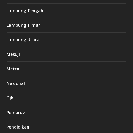
s
i
Lampung Tengah
n
o
Lampung Timur
k
Lampung Utara
i
n
Mesuji
g
b
e
Metro
t
8
6
Nasional
c
a
s
Ojk
i
n
Pemprov
o
Pendidikan
d