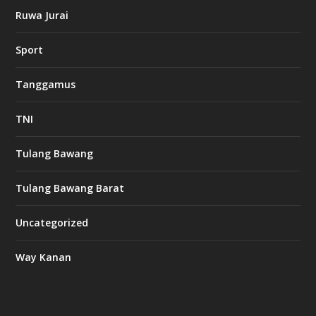
Ruwa Jurai
w
Sport
3
8
8
Tanggamus
c
a
s
TNI
i
n
o
Tulang Bawang
Tulang Bawang Barat
t
k
Uncategorized
6
6
Way Kanan
O
s
v