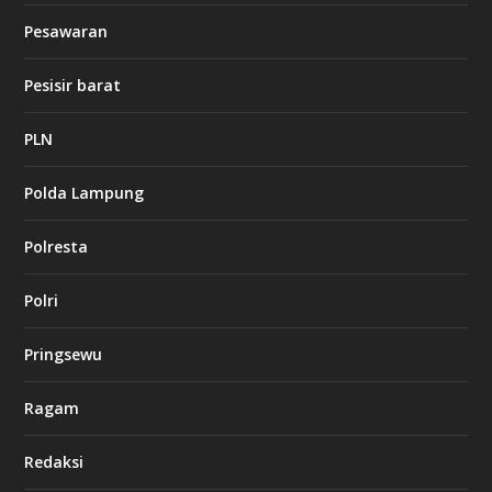
b
Pesawaran
e
t
1
Pesisir barat
2
c
a
PLN
s
i
Polda Lampung
n
o
Polresta
l
Polri
u
c
k
Pringsewu
8
c
a
Ragam
s
i
Redaksi
n
o