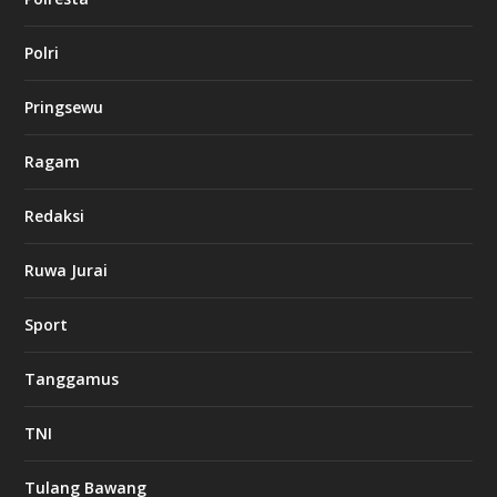
l
Polri
u
c
k
Pringsewu
8
c
a
Ragam
s
i
Redaksi
n
o
Ruwa Jurai
w
Sport
3
8
8
Tanggamus
c
a
s
TNI
i
n
o
Tulang Bawang