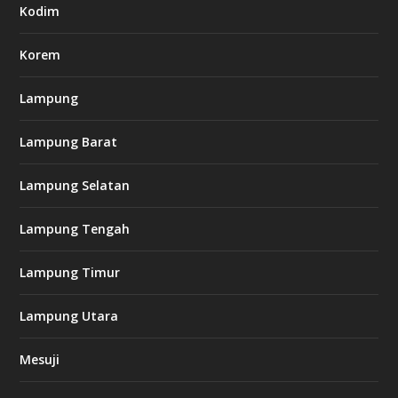
.
Kodim
c
o
m
Korem
Lampung
l
k
Lampung Barat
8
8
c
Lampung Selatan
a
s
i
Lampung Tengah
n
o
Lampung Timur
k
Lampung Utara
i
n
Mesuji
g
b
e