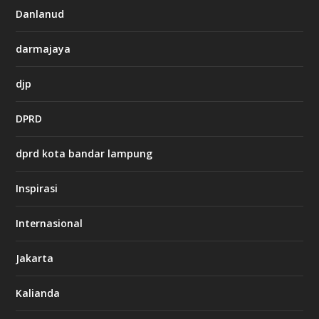
i
Danlanud
n
o
darmajaya
h
djp
t
t
DPRD
p
s
:
dprd kota bandar lampung
/
/
s
Inspirasi
o
d
o
Internasional
6
6
Jakarta
-
s
7
Kalianda
7
7