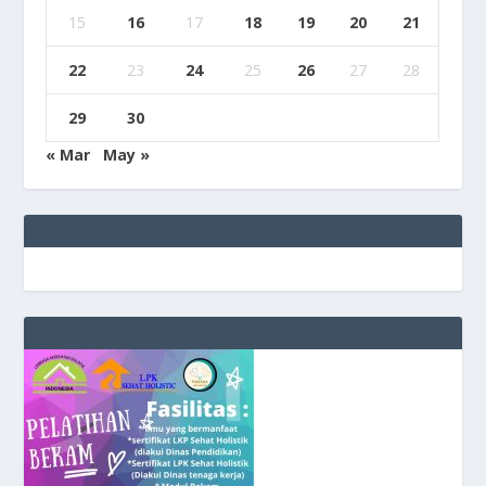
15
16
17
18
19
20
21
22
23
24
25
26
27
28
29
30
« Mar
May »
e
g
b
9
9
c
a
s
i