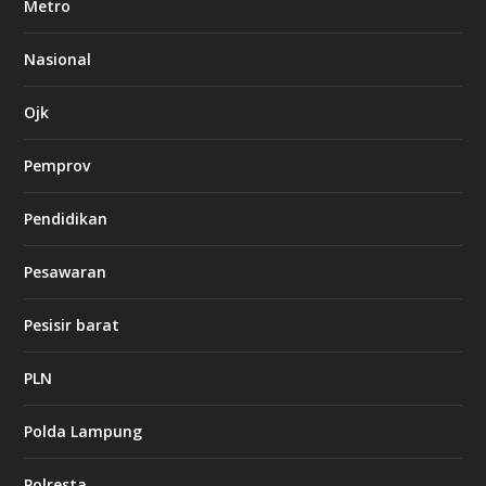
Metro
t
8
6
Nasional
c
a
s
Ojk
i
n
Pemprov
o
Pendidikan
d
b
Pesawaran
e
t
1
Pesisir barat
2
c
a
PLN
s
i
Polda Lampung
n
o
Polresta