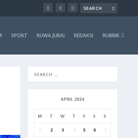
M
SPORT
RUWA JURAI
REDAKSI
RUBRIK
APRIL 2024
M
T
W
T
F
S
S
1
2
3
4
5
6
7