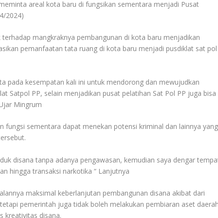
minta areal kota baru di fungsikan sementara menjadi Pusat
04/2024)
k terhadap mangkraknya pembangunan di kota baru menjadikan
ikan pemanfaatan tata ruang di kota baru menjadi pusdiklat sat pol
inta pada kesempatan kali ini untuk mendorong dan mewujudkan
t Satpol PP, selain menjadikan pusat pelatihan Sat Pol PP juga bisa
 Ujar Mingrum
 fungsi sementara dapat menekan potensi kriminal dan lainnya yan
tersebut.
uduk disana tanpa adanya pengawasan, kemudian saya dengar tempa
an hingga transaksi narkotika “ Lanjutnya
jalannya maksimal keberlanjutan pembangunan disana akibat dari
etapi pemerintah juga tidak boleh melakukan pembiaran aset daera
s kreativitas disana.