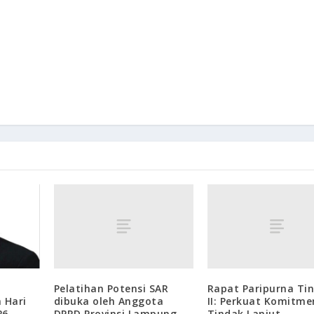
Pelatihan Potensi SAR
Rapat Paripurna Ti
dibuka oleh Anggota
II: Perkuat Komitme
 Hari
DPRD Provinsi Lampung
Tindak Lanjut
26,