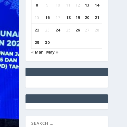
8
9
10
11
12
13
14
15
16
17
18
19
20
21
22
23
24
25
26
27
28
29
30
« Mar
May »
e
g
b
9
9
c
a