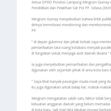
Ketua DPRD Provinsi Lampung Mingrum Gumay me
Pendidikan dan Pelatihan Sat Pol PP. Selasa (30/
Mingrum Gumay menyebutkan bahwa kritik publi
dirinya termotivasi mendorong dan merekomendas
PP.
“ di depan gubernur dan pihak terkait saya mem
pemanfaatan tata ruang kotabaru menjadi pusdikla
di fungsikan untuk menjaga aset daerah disana “
Ia juga menyebutkan pemanfaatan dan pengalihan
digunakan oleh sejumlah pihak di area kota baru 
“ Saya lihat banyak pasangan muda-mudi yang d
itu juga digunakan untuk balap liar, mabuk-mabuk
Mingrum mengatakan salah satu faktor tidak ber
kekuatan anggaran daerah yang belum memadai t
di kota baru, jadi mari kita lakukan inovasi berbasi