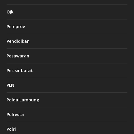
c
a
s
Ojk
i
n
Pemprov
o
Pendidikan
d
b
Pesawaran
e
t
1
Pesisir barat
2
c
a
PLN
s
i
Polda Lampung
n
o
Polresta
l
Polri
u