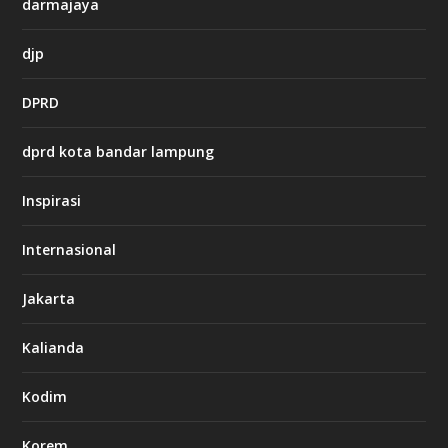
darmajaya
h
djp
t
t
DPRD
p
s
:
dprd kota bandar lampung
/
/
s
Inspirasi
o
d
o
Internasional
6
6
Jakarta
-
s
7
Kalianda
7
7
.
Kodim
c
o
m
Korem