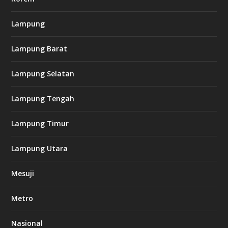
Lampung
l
k
Lampung Barat
8
8
c
Lampung Selatan
a
s
i
Lampung Tengah
n
o
Lampung Timur
k
Lampung Utara
i
n
Mesuji
g
b
e
Metro
t
8
6
Nasional