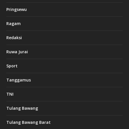
c
k
Pringsewu
8
c
a
Ragam
s
i
Redaksi
n
o
Ruwa Jurai
w
Sport
3
8
8
Tanggamus
c
a
s
TNI
i
n
o
Tulang Bawang
Tulang Bawang Barat
t