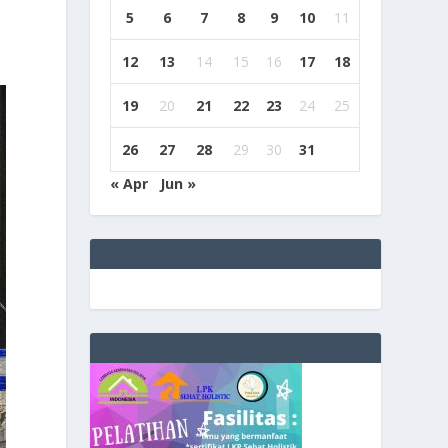
5
6
7
8
9
10
11
12
13
14
15
16
17
18
19
20
21
22
23
24
25
26
27
28
29
30
31
« Apr
Jun »
e
g
b
9
9
c
a