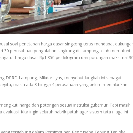
usal soal penetapan harga dasar singkong terus mendapat dukunga
ih dari 30 perusahaan pengolahan singkong di Lampung telah mematuhi
engatur harga dasar Rp1.350 per kilogram dan potongan maksimal 3
ong DPRD Lampung, Mikdar Ilyas, menyebut langkah ini sebagai
 begitu, masih ada 3 hingga 4 perusahaan yang belum menjalankan
 mengikuti harga dan potongan sesuai instruksi gubernur. Tapi masih
evaluasi. Kita ingin seluruh pabrik patuh agar sistem tata niaga ini
tri yang tergabung dalam Perhimpunan Pengusaha Tepung Tapioka