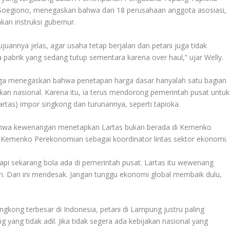
 Soegiono, menegaskan bahwa dari 18 perusahaan anggota asosiasi,
an instruksi gubernur.
uannya jelas, agar usaha tetap berjalan dan petani juga tidak
 pabrik yang sedang tutup sementara karena over haul,” ujar Welly.
ga menegaskan bahwa penetapan harga dasar hanyalah satu bagian
akan nasional. Karena itu, ia terus mendorong pemerintah pusat untuk
tas) impor singkong dan turunannya, seperti tapioka.
bahwa kewenangan menetapkan Lartas bukan berada di Kemenko
 Kemenko Perekonomian sebagai koordinator lintas sektor ekonomi.
 Tapi sekarang bola ada di pemerintah pusat. Lartas itu wewenang
Dan ini mendesak. Jangan tunggu ekonomi global membaik dulu,
gkong terbesar di Indonesia, petani di Lampung justru paling
yang tidak adil. Jika tidak segera ada kebijakan nasional yang