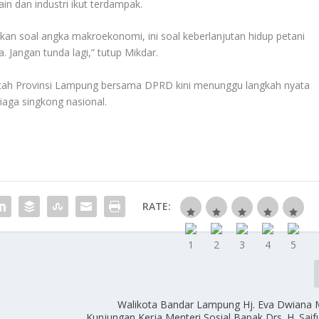
ain dan industri ikut terdampak.
ukan soal angka makroekonomi, ini soal keberlanjutan hidup petani
 Jangan tunda lagi,” tutup Mikdar.
intah Provinsi Lampung bersama DPRD kini menunggu langkah nyata
iaga singkong nasional.
RATE:
Walikota Bandar Lampung Hj. Eva Dwiana 
Kunjungan Kerja Menteri Sosial Bapak Drs. H. Saif