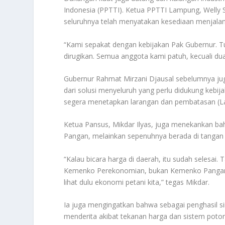
Indonesia (PPTTI). Ketua PPTTI Lampung, Welly
seluruhnya telah menyatakan kesediaan menjalank
“Kami sepakat dengan kebijakan Pak Gubernur. Tuj
dirugikan. Semua anggota kami patuh, kecuali dua
Gubernur Rahmat Mirzani Djausal sebelumnya ju
dari solusi menyeluruh yang perlu didukung kebij
segera menetapkan larangan dan pembatasan (Lar
Ketua Pansus, Mikdar Ilyas, juga menekankan 
Pangan, melainkan sepenuhnya berada di tangan
“Kalau bicara harga di daerah, itu sudah selesai.
Kemenko Perekonomian, bukan Kemenko Pangan. 
lihat dulu ekonomi petani kita,” tegas Mikdar.
Ia juga mengingatkan bahwa sebagai penghasil sin
menderita akibat tekanan harga dan sistem potong 