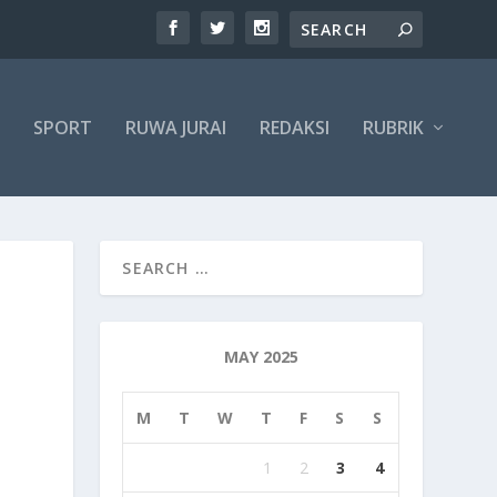
SPORT
RUWA JURAI
REDAKSI
RUBRIK
MAY 2025
M
T
W
T
F
S
S
1
2
3
4