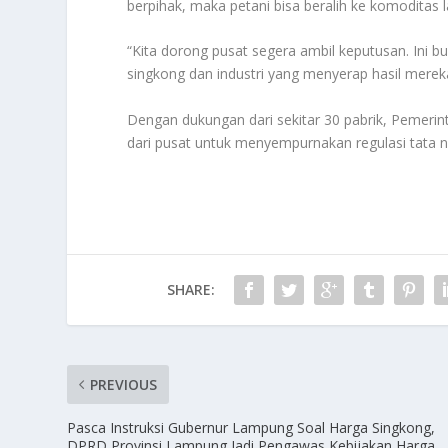
berpihak, maka petani bisa beralih ke komoditas l
“Kita dorong pusat segera ambil keputusan. Ini b
singkong dan industri yang menyerap hasil mereka.
Dengan dukungan dari sekitar 30 pabrik, Pemer
dari pusat untuk menyempurnakan regulasi tata n
SHARE:
PREVIOUS
Pasca Instruksi Gubernur Lampung Soal Harga Singkong,
DPRD Provinsi Lampung Jadi Pengawas Kebijakan Harga