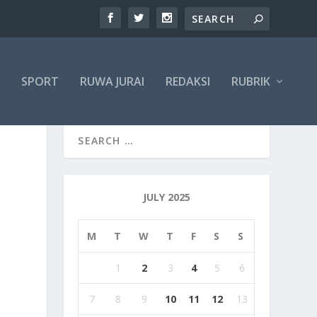
SPORT
RUWA JURAI
REDAKSI
RUBRIK
JULY 2025
M
T
W
T
F
S
S
1
2
3
4
5
6
7
8
9
10
11
12
13