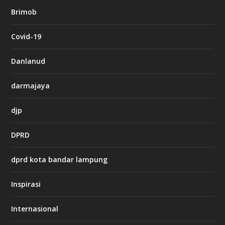
b
Brimob
e
t
c
Covid-19
a
s
i
Danlanud
n
o
darmajaya
h
djp
t
t
DPRD
p
s
:
dprd kota bandar lampung
/
/
s
Inspirasi
o
d
o
Internasional
6