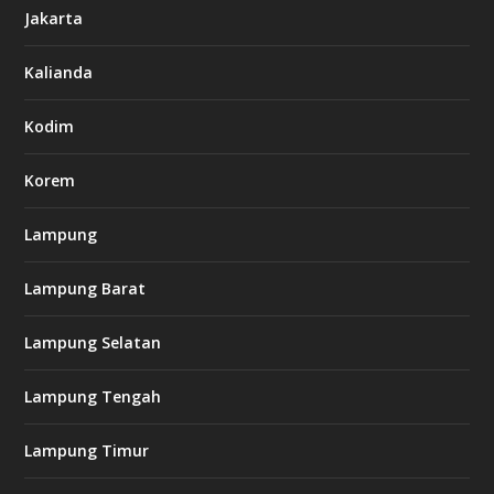
6
Jakarta
-
s
7
Kalianda
7
7
.
Kodim
c
o
m
Korem
Lampung
l
k
Lampung Barat
8
8
c
Lampung Selatan
a
s
i
Lampung Tengah
n
o
Lampung Timur