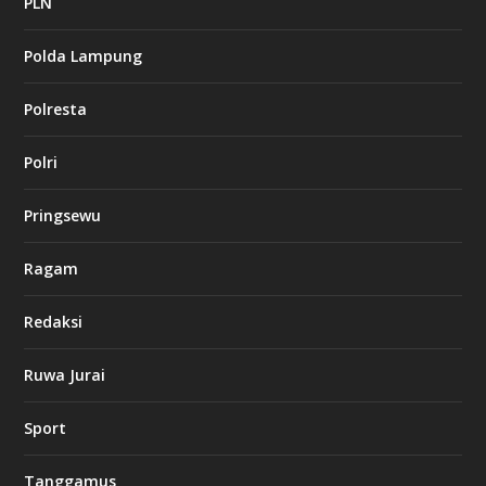
PLN
s
i
Polda Lampung
n
o
Polresta
l
Polri
u
c
k
Pringsewu
8
c
a
Ragam
s
i
Redaksi
n
o
Ruwa Jurai
w
Sport
3
8
8
Tanggamus