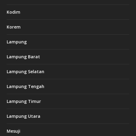
7
.
Kodim
c
o
m
Korem
Lampung
l
k
Lampung Barat
8
8
c
Lampung Selatan
a
s
i
Lampung Tengah
n
o
Lampung Timur
k
Lampung Utara
i
n
Mesuji
g