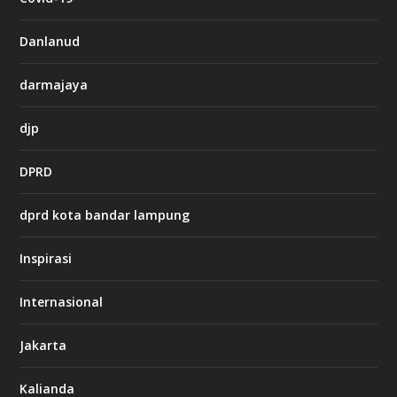
a
s
i
Danlanud
n
o
darmajaya
h
djp
t
t
DPRD
p
s
:
dprd kota bandar lampung
/
/
s
Inspirasi
o
d
o
Internasional
6
6
Jakarta
-
s
7
Kalianda
7