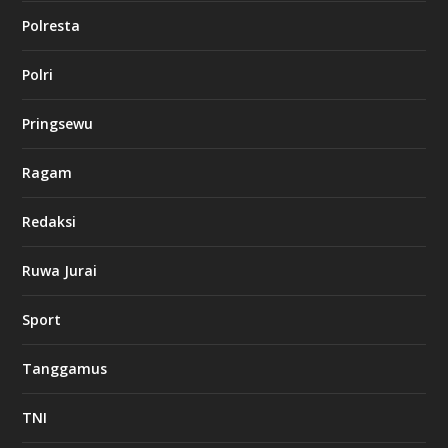
Polresta
l
Polri
u
c
k
Pringsewu
8
c
a
Ragam
s
i
Redaksi
n
o
Ruwa Jurai
w
Sport
3
8
8
Tanggamus
c
a
s
TNI
i
n