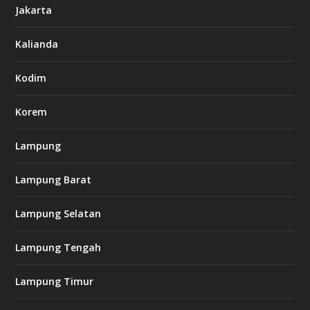
Jakarta
-
s
7
Kalianda
7
7
.
Kodim
c
o
m
Korem
Lampung
l
k
Lampung Barat
8
8
c
Lampung Selatan
a
s
i
Lampung Tengah
n
o
Lampung Timur