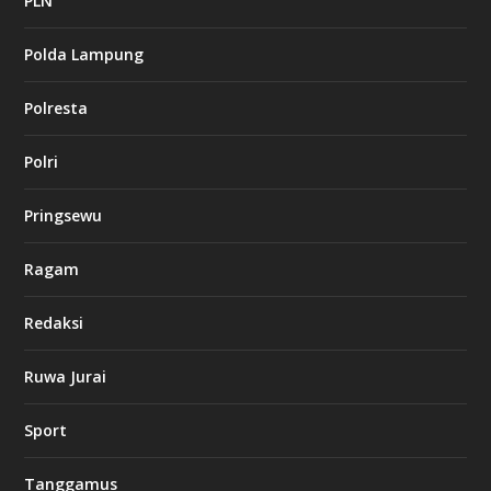
PLN
s
i
Polda Lampung
n
o
Polresta
l
Polri
u
c
k
Pringsewu
8
c
a
Ragam
s
i
Redaksi
n
o
Ruwa Jurai
w
Sport
3
8
8
Tanggamus