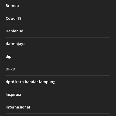
b
Brimob
e
t
c
Covid-19
a
s
i
Danlanud
n
o
darmajaya
h
djp
t
t
DPRD
p
s
:
dprd kota bandar lampung
/
/
s
Inspirasi
o
d
o
Internasional
6
6