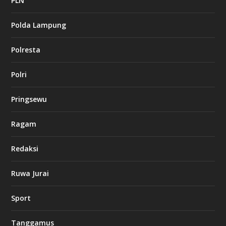
PLN
s
i
Polda Lampung
n
o
Polresta
l
Polri
u
c
k
Pringsewu
8
c
a
Ragam
s
i
Redaksi
n
o
Ruwa Jurai
w
Sport
3
8
8
Tanggamus