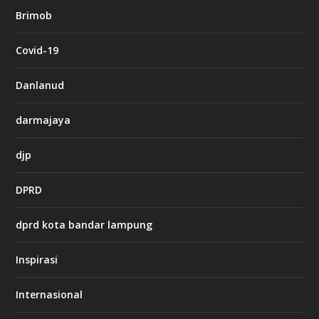
b
Brimob
e
t
c
Covid-19
a
s
i
Danlanud
n
o
darmajaya
h
djp
t
t
DPRD
p
s
:
dprd kota bandar lampung
/
/
s
Inspirasi
o
d
o
Internasional
6
6