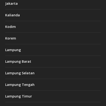
Jakarta
-
s
7
Kalianda
7
7
.
Kodim
c
o
m
Korem
Lampung
l
k
Lampung Barat
8
8
c
Lampung Selatan
a
s
i
Lampung Tengah
n
o
Lampung Timur