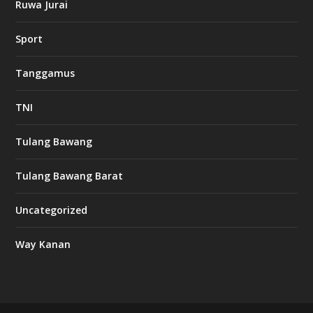
Ruwa Jurai
w
Sport
3
8
8
Tanggamus
c
a
s
TNI
i
n
o
Tulang Bawang
Tulang Bawang Barat
t
k
Uncategorized
6
6
Way Kanan
O
s
v
m