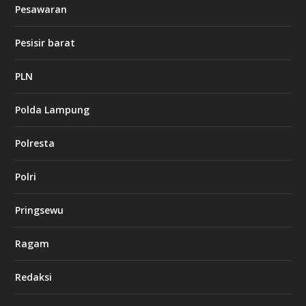
Pesawaran
e
t
1
Pesisir barat
2
c
a
PLN
s
i
Polda Lampung
n
o
Polresta
l
Polri
u
c
k
Pringsewu
8
c
a
Ragam
s
i
Redaksi
n
o