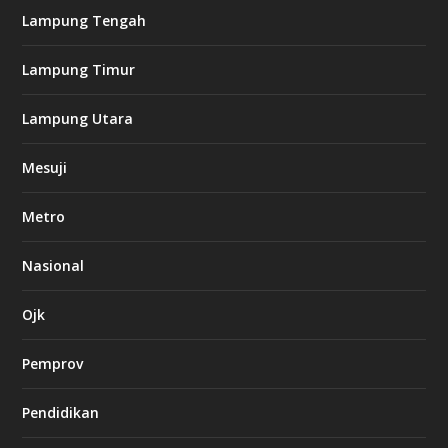
i
Lampung Tengah
n
o
Lampung Timur
k
Lampung Utara
i
n
Mesuji
g
b
e
Metro
t
8
6
Nasional
c
a
s
Ojk
i
n
Pemprov
o
Pendidikan
d
b