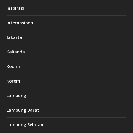
/
s
Inspirasi
o
d
o
Internasional
6
6
Jakarta
-
s
7
Kalianda
7
7
.
Kodim
c
o
m
Korem
Lampung
l
k
Lampung Barat
8
8
c
Lampung Selatan
a
s