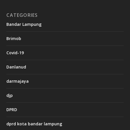
o
CATEGORIES
g
Bandar Lampung
n
b
Brimob
e
t
c
Covid-19
a
s
i
Danlanud
n
o
darmajaya
h
djp
t
t
DPRD
p
s
:
dprd kota bandar lampung
/