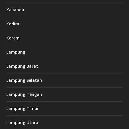
s
7
Kalianda
7
7
.
Kodim
c
o
m
Korem
Lampung
l
k
Lampung Barat
8
8
c
Lampung Selatan
a
s
i
Lampung Tengah
n
o
Lampung Timur
k
Lampung Utara
i