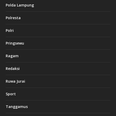
i
Polda Lampung
n
o
Polresta
l
Polri
u
c
k
Pringsewu
8
c
a
Ragam
s
i
Redaksi
n
o
Ruwa Jurai
w
Sport
3
8
8
Tanggamus
c
a