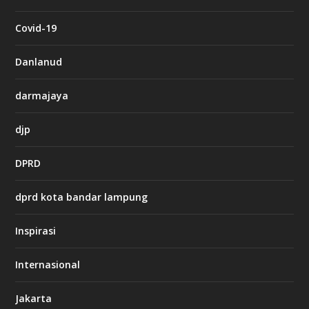
t
c
Covid-19
a
s
i
Danlanud
n
o
darmajaya
h
djp
t
t
DPRD
p
s
:
dprd kota bandar lampung
/
/
s
Inspirasi
o
d
o
Internasional
6
6
Jakarta
-