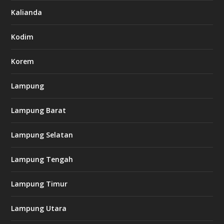
7
Kalianda
7
7
.
Kodim
c
o
m
Korem
Lampung
l
k
Lampung Barat
8
8
c
Lampung Selatan
a
s
i
Lampung Tengah
n
o
Lampung Timur
k
Lampung Utara
i
n