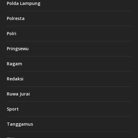
Polda Lampung
n
o
Polresta
l
Polri
u
c
k
Pringsewu
8
c
a
Ragam
s
i
Redaksi
n
o
Ruwa Jurai
w
Sport
3
8
8
Tanggamus
c
a
s