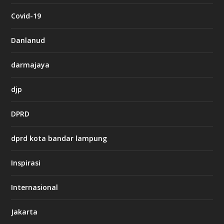
t
c
Covid-19
a
s
i
Danlanud
n
o
darmajaya
h
djp
t
t
DPRD
p
s
:
dprd kota bandar lampung
/
/
s
Inspirasi
o
d
o
Internasional
6
6
Jakarta
-
s