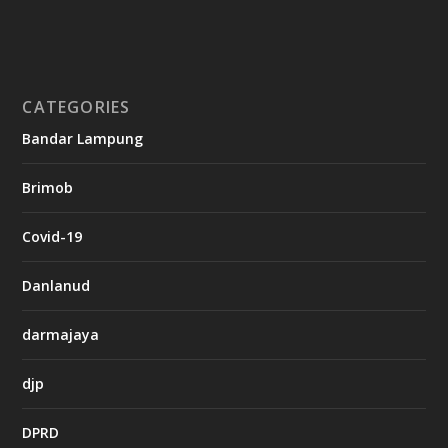
s
i
n
o
CATEGORIES
g
Bandar Lampung
n
b
Brimob
e
t
c
Covid-19
a
s
i
Danlanud
n
o
darmajaya
h
djp
t
t
DPRD
p