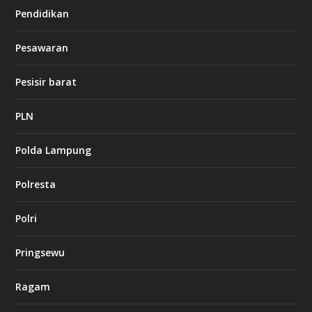
Pendidikan
d
b
Pesawaran
e
t
1
Pesisir barat
2
c
a
PLN
s
i
Polda Lampung
n
o
Polresta
l
Polri
u
c
k
Pringsewu
8
c
a
Ragam
s
i