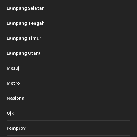
c
Lampung Selatan
a
s
i
Lampung Tengah
n
o
Lampung Timur
k
Lampung Utara
i
n
Mesuji
g
b
e
Metro
t
8
6
Nasional
c
a
s
Ojk
i
n
Pemprov
o