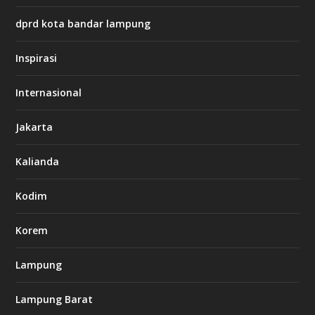
s
:
dprd kota bandar lampung
/
/
s
Inspirasi
o
d
o
Internasional
6
6
Jakarta
-
s
7
Kalianda
7
7
.
Kodim
c
o
m
Korem
Lampung
l
k
Lampung Barat
8
8