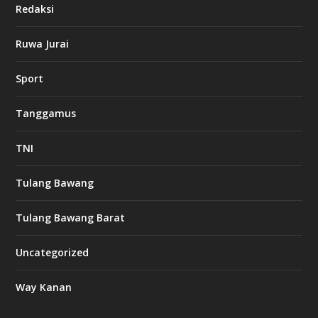
Redaksi
n
o
Ruwa Jurai
w
Sport
3
8
8
Tanggamus
c
a
s
TNI
i
n
o
Tulang Bawang
Tulang Bawang Barat
t
k
Uncategorized
6
6
Way Kanan
O