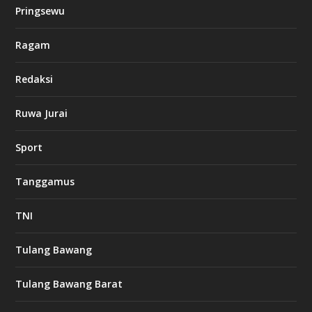
k
Pringsewu
8
c
a
Ragam
s
i
Redaksi
n
o
Ruwa Jurai
w
Sport
3
8
8
Tanggamus
c
a
s
TNI
i
n
o
Tulang Bawang
Tulang Bawang Barat
t
k