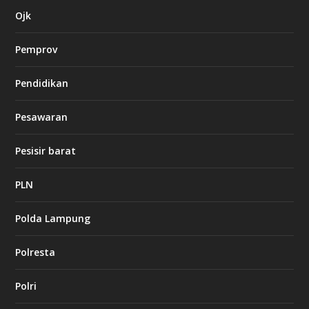
a
s
Ojk
i
n
Pemprov
o
Pendidikan
d
b
Pesawaran
e
t
1
Pesisir barat
2
c
a
PLN
s
i
Polda Lampung
n
o
Polresta
l
Polri
u
c