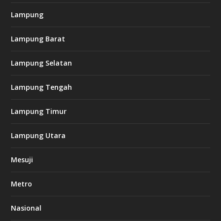
Lampung
l
k
Lampung Barat
8
8
c
Lampung Selatan
a
s
i
Lampung Tengah
n
o
Lampung Timur
k
Lampung Utara
i
n
Mesuji
g
b
e
Metro
t
8
6
Nasional
c