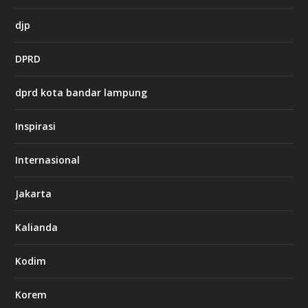
h
djp
t
t
DPRD
p
s
:
dprd kota bandar lampung
/
/
s
Inspirasi
o
d
o
Internasional
6
6
Jakarta
-
s
7
Kalianda
7
7
.
Kodim
c
o
m
Korem