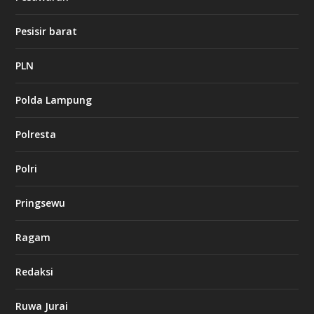
t
1
Pesisir barat
2
c
a
PLN
s
i
Polda Lampung
n
o
Polresta
l
Polri
u
c
k
Pringsewu
8
c
a
Ragam
s
i
Redaksi
n
o
Ruwa Jurai