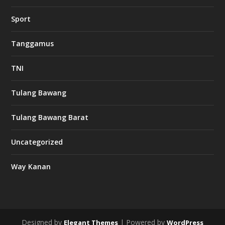
w
Sport
3
8
8
Tanggamus
c
a
s
TNI
i
n
o
Tulang Bawang
Tulang Bawang Barat
t
k
Uncategorized
6
6
Way Kanan
O
s
v
m
i
Designed by
| Powered by
Elegant Themes
WordPress