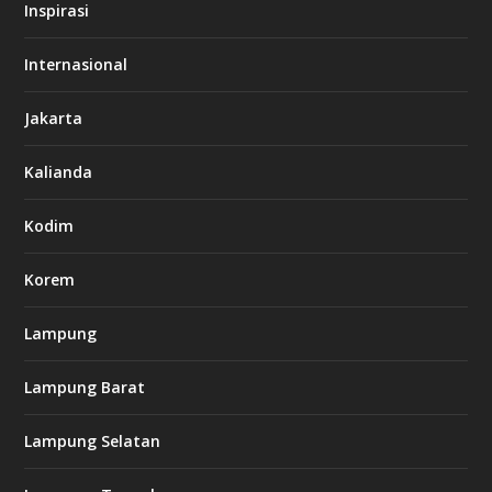
s
Inspirasi
o
d
o
Internasional
6
6
Jakarta
-
s
7
Kalianda
7
7
.
Kodim
c
o
m
Korem
Lampung
l
k
Lampung Barat
8
8
c
Lampung Selatan
a
s
i