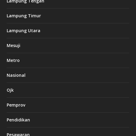
Lampung Tengah
n
o
Lampung Timur
k
Lampung Utara
i
n
Mesuji
g
b
e
Metro
t
8
6
Nasional
c
a
s
Ojk
i
n
Pemprov
o
Pendidikan
d
b
Pesawaran
e