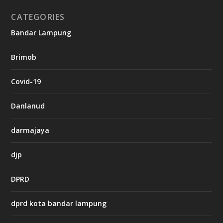
CATEGORIES
g
Bandar Lampung
n
b
Brimob
e
t
c
Covid-19
a
s
i
Danlanud
n
o
darmajaya
h
djp
t
t
DPRD
p
s
:
dprd kota bandar lampung
/
/