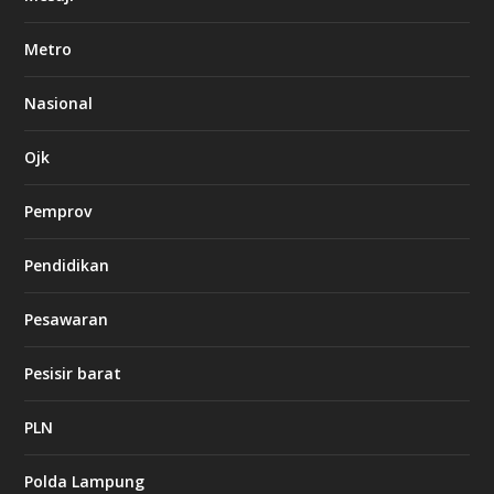
b
e
Metro
t
8
6
Nasional
c
a
s
Ojk
i
n
Pemprov
o
Pendidikan
d
b
Pesawaran
e
t
1
Pesisir barat
2
c
a
PLN
s
i
Polda Lampung
n