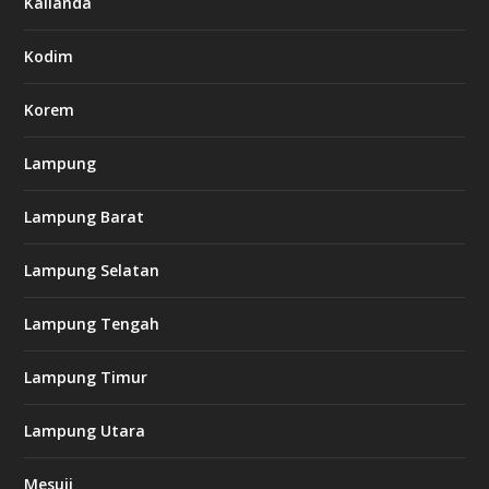
Kalianda
7
7
.
Kodim
c
o
m
Korem
Lampung
l
k
Lampung Barat
8
8
c
Lampung Selatan
a
s
i
Lampung Tengah
n
o
Lampung Timur
k
Lampung Utara
i
n
Mesuji
g