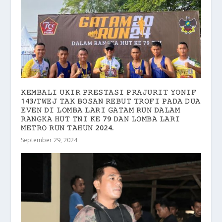
𝙺𝙴𝙼𝙱𝙰𝙻𝙸 𝚄𝙺𝙸𝚁 𝙿𝚁𝙴𝚂𝚃𝙰𝚂𝙸 𝙿𝚁𝙰𝙹𝚄𝚁𝙸𝚃 𝚈𝙾𝙽𝙸𝙵
143/𝚃𝚆𝙴𝙹 𝚃𝙰𝙺 𝙱𝙾𝚂𝙰𝙽 𝚁𝙴𝙱𝚄𝚃 𝚃𝚁𝙾𝙵𝙸 𝙿𝙰𝙳𝙰 𝙳𝚄𝙰
𝙴𝚅𝙴𝙽 𝙳𝙸 𝙻𝙾𝙼𝙱𝙰 𝙻𝙰𝚁𝙸 𝙶𝙰𝚃𝙰𝙼 𝚁𝚄𝙽 𝙳𝙰𝙻𝙰𝙼
𝚁𝙰𝙽𝙶𝙺𝙰 𝙷𝚄𝚃 𝚃𝙽𝙸 𝙺𝙴 79 𝙳𝙰𝙽 𝙻𝙾𝙼𝙱𝙰 𝙻𝙰𝚁𝙸
𝙼𝙴𝚃𝚁𝙾 𝚁𝚄𝙽 𝚃𝙰𝙷𝚄𝙽 2024.
September 29, 2024