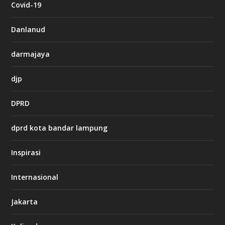
Covid-19
a
s
i
Danlanud
n
o
darmajaya
h
djp
t
t
DPRD
p
s
:
dprd kota bandar lampung
/
/
s
Inspirasi
o
d
o
Internasional
6
6
Jakarta
-
s
7