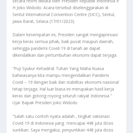
secara resmi dibuka oleh Presiden Republik Indonesia Ir
H Joko Widodo. Acara tersebut diselenggarakan di
Sentul International Convention Centre (SICC), Sentul,
Jawa Barat, Selasa (17/01/2023).
Dalam kesempatan ini, Presiden sangat mengapresiasi
kerja keras semua pihak, baik pusat maupun daerah,
sehingga pandemi Covid-19 di tanah air dapat
dikendalikan dan pertumbuhan ekonomi dapat terjaga.
“Puji Syukur Kehadirat Tuhan Yang Maha Kuasa
bahwasanya kita mampu mengendalikan Pandemi
Covid – 19 dengan baik dan stabilitas ekonomi nasional
tetap terjaga. Hal luar biasa ini merupakan hasil kerja
keras dan gotong royong seluruh rakyat Indonesia ”
Ujar Bapak Presiden Joko Widodo
“Salah satu contoh nyata adalah , tingkat vaksinasi
Covid-19 di Indonesia yang mencapai 448 juta dosis
suntikan. Saya mengakui, penyuntikan 448 juta dosis