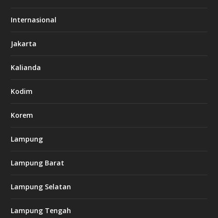
o
d
o
Internasional
6
6
Jakarta
-
s
7
Kalianda
7
7
.
Kodim
c
o
m
Korem
Lampung
l
k
Lampung Barat
8
8
c
Lampung Selatan
a
s
i
Lampung Tengah
n