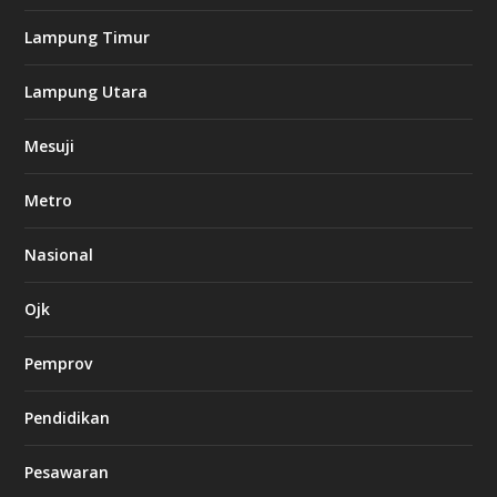
o
Lampung Timur
k
Lampung Utara
i
n
Mesuji
g
b
e
Metro
t
8
6
Nasional
c
a
s
Ojk
i
n
Pemprov
o
Pendidikan
d
b
Pesawaran
e
t