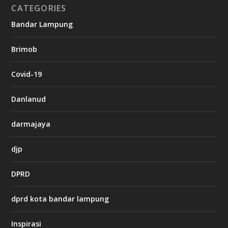
CATEGORIES
g
Bandar Lampung
n
b
Brimob
e
t
c
Covid-19
a
s
i
Danlanud
n
o
darmajaya
h
djp
t
t
DPRD
p
s
:
dprd kota bandar lampung
/
/
s
Inspirasi