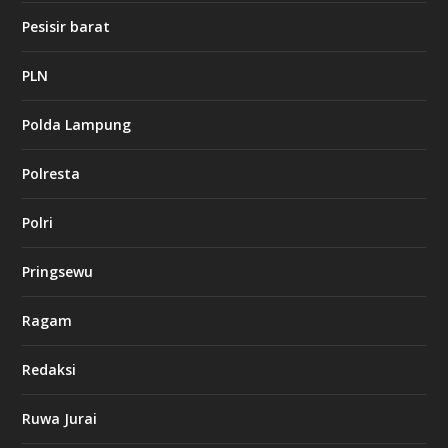
1
Pesisir barat
2
c
a
PLN
s
i
Polda Lampung
n
o
Polresta
l
Polri
u
c
k
Pringsewu
8
c
a
Ragam
s
i
Redaksi
n
o
Ruwa Jurai