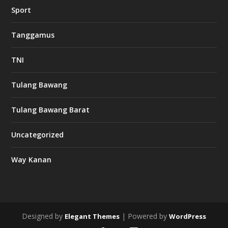
w
Sport
3
8
8
Tanggamus
c
a
s
TNI
i
n
o
Tulang Bawang
Tulang Bawang Barat
t
k
Uncategorized
6
6
Way Kanan
O
s
v
m
i
Designed by
| Powered by
Elegant Themes
WordPress
d