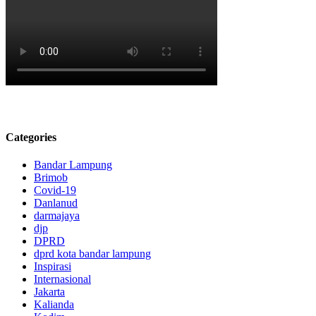
33bet
casino
bet69
casino
v99
casino
vx88
casino
Categories
gnbet
Bandar Lampung
casino
Brimob
Covid-19
https://sodo66-
Danlanud
s777.com
darmajaya
djp
lk88
DPRD
casino
dprd kota bandar lampung
Inspirasi
kingbet86
Internasional
casino
Jakarta
Kalianda
dbet12