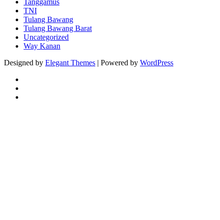
Tanggamus
TNI
Yourbirdguide
Tulang Bawang
Tulang Bawang Barat
Antonstepanok
Uncategorized
Way Kanan
Rajasthantourpackages
Designed by
Elegant Themes
| Powered by
WordPress
Treveproject
Keryks
Hotfromsiliconvalley
Themagicstore
Welcometomyuniverse
Salisburgo
Hajarperutbuncit
Timetobattle
Sexgia