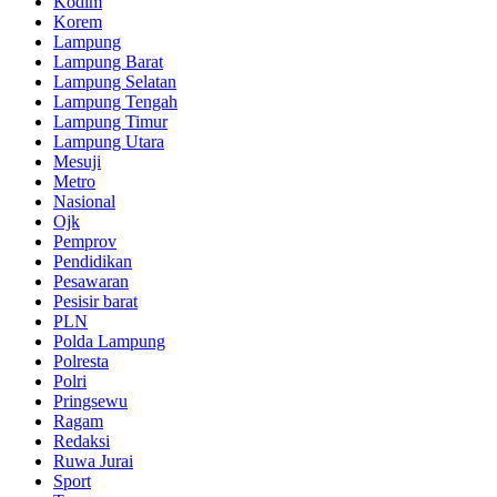
Kodim
casino
Korem
Lampung
luck8
Lampung Barat
casino
Lampung Selatan
Lampung Tengah
w388
Lampung Timur
casino
Lampung Utara
Mesuji
tk66
Metro
Nasional
Osvmiddleeast
Ojk
Pemprov
Amzonmytvamzon
Pendidikan
Pesawaran
Hienphap
Pesisir barat
PLN
Jewelrycurrent
Polda Lampung
Polresta
Yoolga
Polri
Pringsewu
Sarahhealy
Ragam
Redaksi
Ceddimizosmanli
Ruwa Jurai
Sport
Blessingsapp