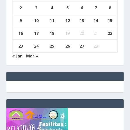
2
3
4
5
6
7
8
9
10
11
12
13
14
15
16
17
18
19
20
21
22
23
24
25
26
27
28
« Jan
Mar »
e
g
b
9
9
c
a