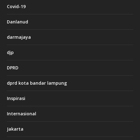
c
Covid-19
a
s
i
Danlanud
n
o
darmajaya
h
djp
t
t
DPRD
p
s
:
dprd kota bandar lampung
/
/
s
Inspirasi
o
d
o
Internasional
6
6
Jakarta
-
s