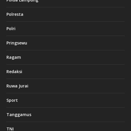
n
o
Polresta
l
Polri
u
c
k
Pringsewu
8
c
a
Ragam
s
i
Redaksi
n
o
Ruwa Jurai
w
Sport
3
8
8
Tanggamus
c
a
s
TNI