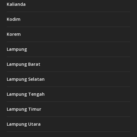
7
Kalianda
7
7
.
Kodim
c
o
m
Korem
Lampung
l
k
Lampung Barat
8
8
c
Lampung Selatan
a
s
i
Lampung Tengah
n
o
Lampung Timur
k
Lampung Utara
i
n