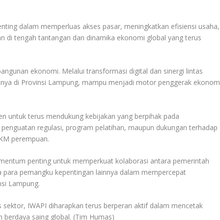
penting dalam memperluas akses pasar, meningkatkan efisiensi usaha,
di tengah tantangan dan dinamika ekonomi global yang terus
gunan ekonomi. Melalui transformasi digital dan sinergi lintas
susnya di Provinsi Lampung, mampu menjadi motor penggerak ekonom
en untuk terus mendukung kebijakan yang berpihak pada
penguatan regulasi, program pelatihan, maupun dukungan terhadap
MKM perempuan.
omentum penting untuk memperkuat kolaborasi antara pemerintah
rta para pemangku kepentingan lainnya dalam mempercepat
nsi Lampung.
 sektor, IWAPI diharapkan terus berperan aktif dalam mencetak
 berdaya saing global. (Tim Humas)