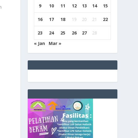
9
10
11
12
13
14
15
16
17
18
19
20
21
22
23
24
25
26
27
28
« Jan
Mar »
e
g
b
9
9
c
a
s
i
n