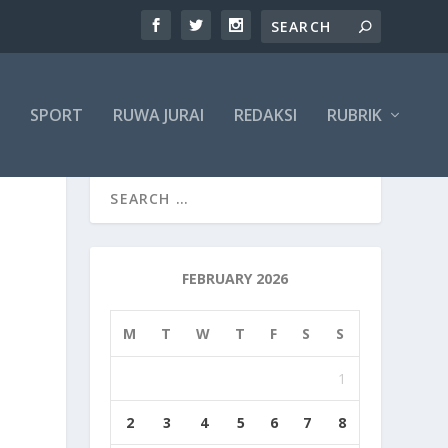
SPORT
RUWA JURAI
REDAKSI
RUBRIK
FEBRUARY 2026
M
T
W
T
F
S
S
1
2
3
4
5
6
7
8