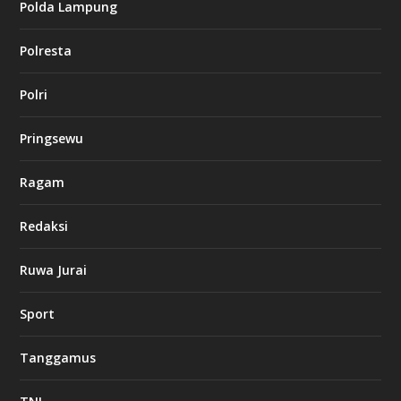
Polda Lampung
n
o
Polresta
l
Polri
u
c
k
Pringsewu
8
c
a
Ragam
s
i
Redaksi
n
o
Ruwa Jurai
w
Sport
3
8
8
Tanggamus
c
a
s