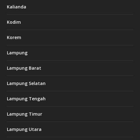
7
Kalianda
7
7
.
Kodim
c
o
m
Korem
Lampung
l
k
Lampung Barat
8
8
c
Lampung Selatan
a
s
i
Lampung Tengah
n
o
Lampung Timur
k
Lampung Utara
i
n