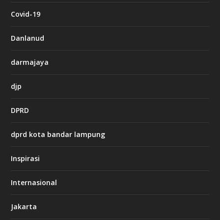
c
Covid-19
a
s
i
Danlanud
n
o
darmajaya
h
djp
t
t
DPRD
p
s
:
dprd kota bandar lampung
/
/
s
Inspirasi
o
d
o
Internasional
6
6
Jakarta
-
s