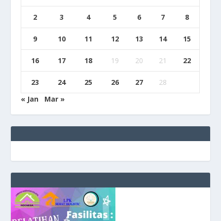
2
3
4
5
6
7
8
9
10
11
12
13
14
15
16
17
18
19
20
21
22
23
24
25
26
27
28
« Jan
Mar »
e
g
b
9
9
c